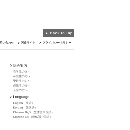
▲ Back to Top
問い合わせ
関連サイト
プライバシーポリシー
総合案内
在学生の方へ
卒業生の方へ
受験生の方へ
保護者の方へ
企業の方へ
Language
English（英語）
Korean（韓国語）
Chinese Big5（繁体語中国語）
Chinese GB（簡体語中国語）