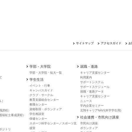
サイトマップ
アクセスガイド
お
学部・大学院
就職・進路
学部・大学院・短大一覧
キャリア支援センター
て
利用案内
学生生活
サポートシステム
イベント・行事
サポートスケジュール
キャンバスガイド
就職・進路データ
クラブ・サークル
キャリア支援センター
教育支援総合センター
L］
ニュース
教職センター
学内企業セミナー
資格取得・ボランティア
職課程）
北翔キャリアNAVI(本学学生用)
学生相談室
護福祉士養成課程）
社会連携・市民向け講座
保健センター
スポーツ科学センター／スポーツ支
市民向け講座
援室
ボランティア
ポジトリ