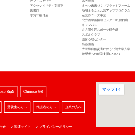
オフィスアワー
高大連携
アクセシビリティ支援室
えべつ未来づくりプラットフォーム
図書館
地域まるごと元気アッププログラム
学費等納付金
産業界ニーズ事業
北方圏学術情報センター/札幌円山
キャンパス
北方圏生涯スポーツ研究所
スポルクラブ
臨床心理センター
出張講義
大規模自然災害に伴う北翔大学入学
希望者への就学支援について
ese Big5
Chinese GB
受験生の方へ
保護者の方へ
企業の方へ
わせ
関連サイト
プライバシーポリシー