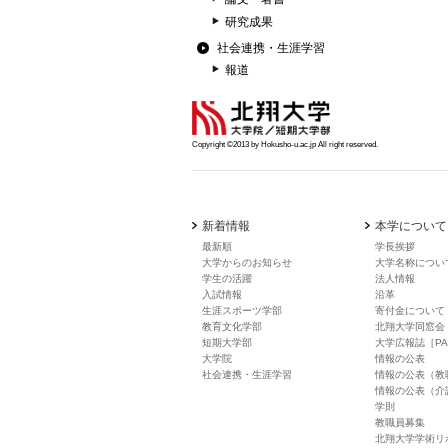
研究成果
社会連携・生涯学習
報道
Copyright ©2013 by Hokusho-u.ac.jp All right reserved.
新着情報
本学について
最新順
学長挨拶
大学からのお知らせ
大学名称につい
学生の活躍
法人情報
入試情報
沿革
生涯スポーツ学部
寄付金について
教育文化学部
北翔大学同窓会
短期大学部
大学広報誌［PA
大学院
情報の公表
社会連携・生涯学習
情報の公表（教
情報の公表（介
学則
教職員募集
北翔大学学術リ