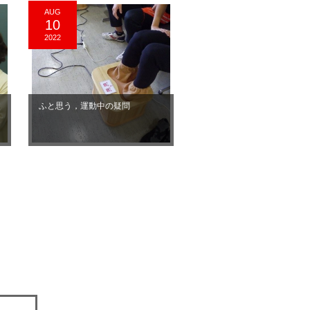
AUG
10
2022
ア
ふと思う，運動中の疑問