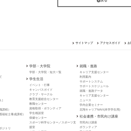
戻る
サイトマップ
アクセスガイド
お
学部・大学院
就職・進路
学部・大学院・短大一覧
キャリア支援センター
て
利用案内
学生生活
サポートシステム
イベント・行事
サポートスケジュール
キャンバスガイド
就職・進路データ
クラブ・サークル
キャリア支援センター
教育支援総合センター
L］
ニュース
教職センター
学内企業セミナー
資格取得・ボランティア
職課程）
北翔キャリアNAVI(本学学生用)
学生相談室
護福祉士養成課程）
社会連携・市民向け講座
保健センター
スポーツ科学センター／スポーツ支
市民向け講座
援室
ボランティア
ポジトリ