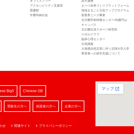
オフィスアワー
高大連携
アクセシビリティ支援室
えべつ未来づくりプラットフォーム
図書館
地域まるごと元気アッププログラム
学費等納付金
産業界ニーズ事業
北方圏学術情報センター/札幌円山
キャンパス
北方圏生涯スポーツ研究所
スポルクラブ
臨床心理センター
出張講義
大規模自然災害に伴う北翔大学入学
希望者への就学支援について
ese Big5
Chinese GB
受験生の方へ
保護者の方へ
企業の方へ
わせ
関連サイト
プライバシーポリシー