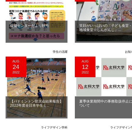
保健センターだより秋号
笑顔がいっぱいの「子ども食堂
地域食堂☆しんがんじ」...
学生の活躍
お知
AUG
AUG
24
12
2022
2022
【バドミントン部大会結果報告】
夏季休業期間中の事務取扱停止
2022年度全日本学生ミ...
ついて
ライフデザイン学科
ライフデザイン