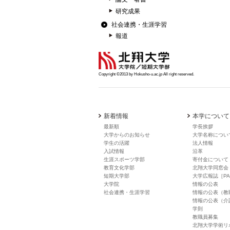
研究成果
社会連携・生涯学習
報道
Copyright ©2013 by Hokusho-u.ac.jp All right reserved.
新着情報
本学について
最新順
学長挨拶
大学からのお知らせ
大学名称につい
学生の活躍
法人情報
入試情報
沿革
生涯スポーツ学部
寄付金について
教育文化学部
北翔大学同窓会
短期大学部
大学広報誌［PA
大学院
情報の公表
社会連携・生涯学習
情報の公表（教
情報の公表（介
学則
教職員募集
北翔大学学術リ