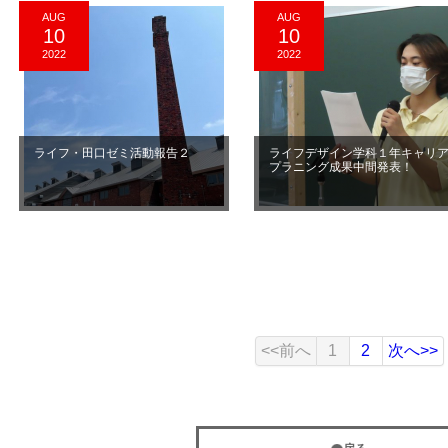
AUG
AUG
10
10
2022
2022
ライフ・田口ゼミ活動報告２
ライフデザイン学科１年キャリ
プラニング成果中間発表！
<<前へ
1
2
次へ>>