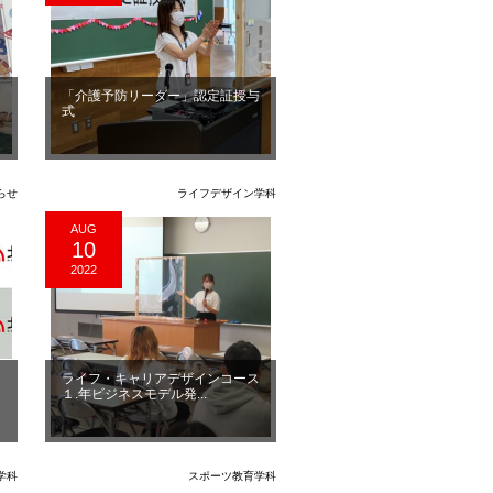
・
「介護予防リーダー」認定証授与
式
らせ
ライフデザイン学科
AUG
10
2022
に
ライフ・キャリアデザインコース
１.年ビジネスモデル発...
学科
スポーツ教育学科