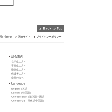
▲ Back to Top
問い合わせ
関連サイト
プライバシーポリシー
総合案内
在学生の方へ
卒業生の方へ
受験生の方へ
保護者の方へ
企業の方へ
Language
English（英語）
Korean（韓国語）
Chinese Big5（繁体語中国語）
Chinese GB（簡体語中国語）