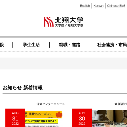
English
Korean
Chinese Big5
院
学生生活
就職・進路
社会連携・市民
お知らせ 新着情報
保健センターニュース
健康福祉
AUG
AUG
31
30
2022
2022