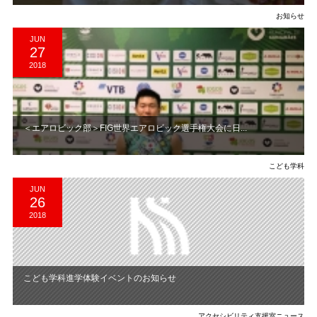
お知らせ
JUN
27
2018
＜エアロビック部＞FIG世界エアロビック選手権大会に日...
こども学科
JUN
26
2018
こども学科進学体験イベントのお知らせ
アクセシビリティ支援室ニュース