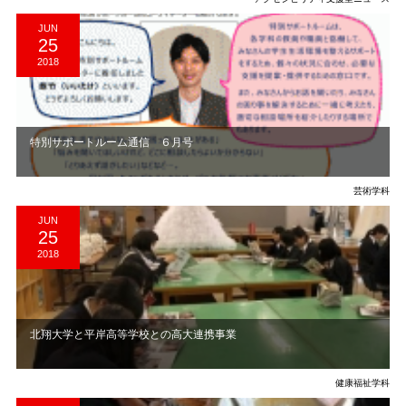
JUN
25
2018
特別サポートルーム通信 ６月号
芸術学科
JUN
25
2018
北翔大学と平岸高等学校との高大連携事業
健康福祉学科