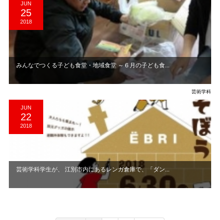
JUN
25
2018
みんなでつくる子ども食堂・地域食堂 ～６月の子ども食...
芸術学科
JUN
22
2018
芸術学科学生が、 江別市内にあるレンガ倉庫で、「ダン...