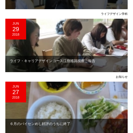
ライフデザイン学科
JUN
29
2018
ライフ・キャリアデザインコース江別巡回視察ご報告
お知らせ
JUN
27
2018
６月のパイセンめし好評のうちに終了