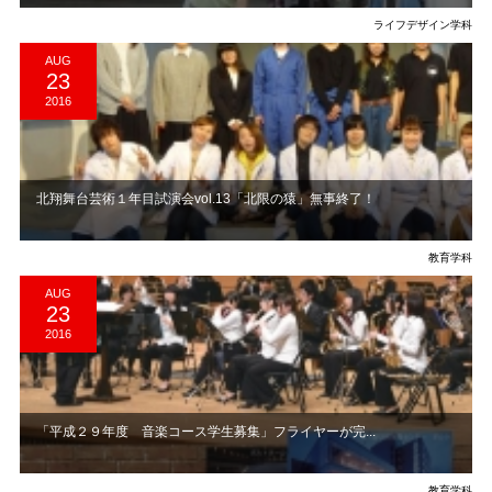
ライフデザイン学科
AUG
23
2016
北翔舞台芸術１年目試演会vol.13「北限の猿」無事終了！
教育学科
AUG
23
2016
「平成２９年度 音楽コース学生募集」フライヤーが完...
教育学科