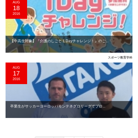
AUG
18
2016
【中高生対象】『介護のしごと１Dayチャレンジ！』のご...
スポーツ教育学科
AUG
17
2016
卒業生がサッカーヨーロッパモンテネグロリーグでプロ...