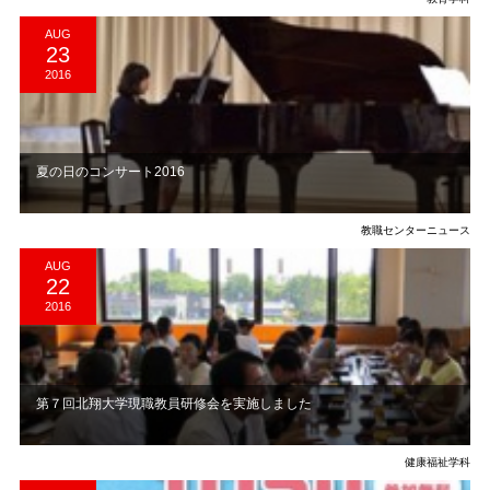
AUG
23
2016
夏の日のコンサート2016
教職センターニュース
AUG
22
2016
第７回北翔大学現職教員研修会を実施しました
健康福祉学科