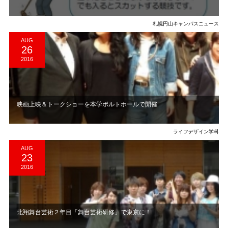
札幌円山キャンパスニュース
AUG
26
2016
映画上映＆トークショーを本学ポルトホールで開催
ライフデザイン学科
AUG
23
2016
北翔舞台芸術２年目「舞台芸術研修」で東京に！