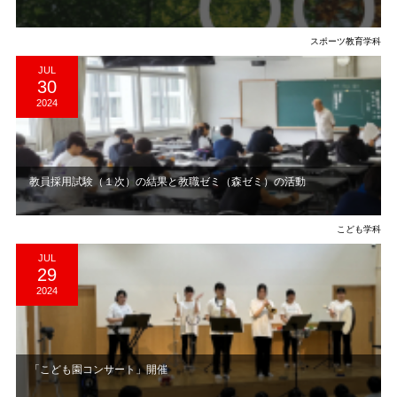
スポーツ教育学科
JUL
30
2024
教員採用試験（１次）の結果と教職ゼミ（森ゼミ）の活動
こども学科
JUL
29
2024
「こども園コンサート」開催