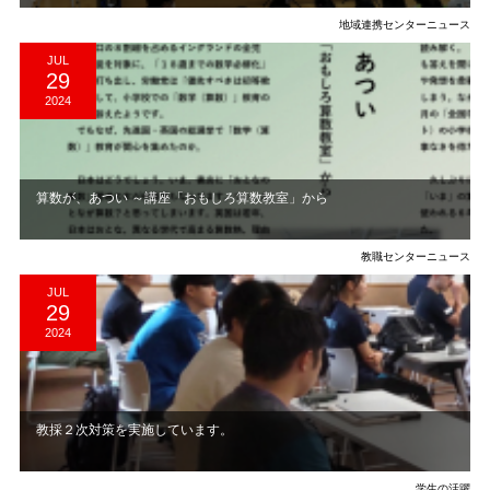
地域連携センターニュース
JUL
29
2024
算数が、あつい ～講座「おもしろ算数教室」から
教職センターニュース
JUL
29
2024
教採２次対策を実施しています。
学生の活躍