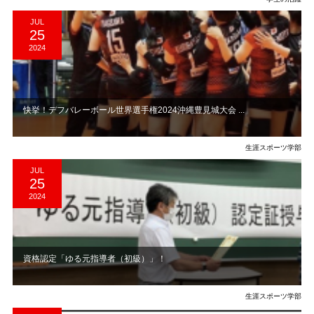
JUL
25
2024
快挙！デフバレーボール世界選手権2024沖縄豊見城大会 ...
生涯スポーツ学部
JUL
25
2024
資格認定「ゆる元指導者（初級）」！
生涯スポーツ学部