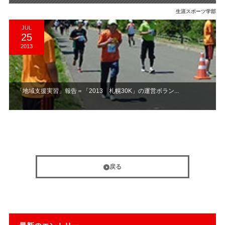
生涯スポーツ学部
JUL
25
2013
「地域支援実習」報告＝「2013 札幌30K」の運営ボラン...
戻る