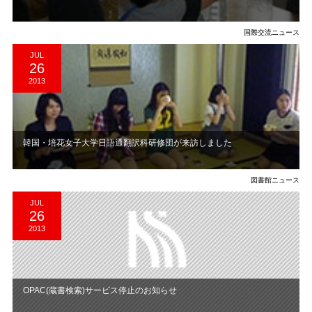
国際交流ニュース
JUL
26
2013
韓国・培花女子大学日語通翻訳科研修団が来訪しました
図書館ニュース
JUL
26
2013
OPAC(蔵書検索)サービス停止のお知らせ