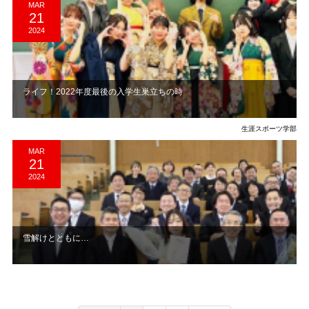
MAR
21
2024
ライフ！2022年度最後の入学生巣立ちの時
生涯スポーツ学部
MAR
21
2024
雪解けとともに…