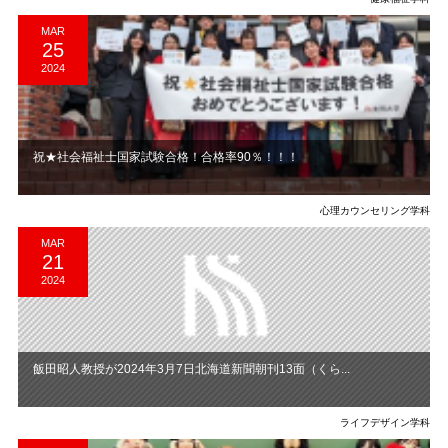
MAR
25
2024
祝★社会福祉士国家試験合格！合格率90％！！！
心理カウンセリング学科
MAR
21
2024
飯田昭人教授が2024年3月7日北海道新聞朝刊13面（くら...
ライフデザイン学科