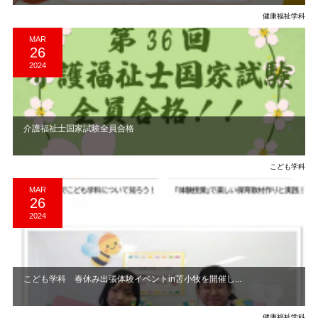
健康福祉学科
MAR
26
2024
介護福祉士国家試験全員合格
こども学科
MAR
26
2024
こども学科 春休み出張体験イベントin苫小牧を開催し...
健康福祉学科