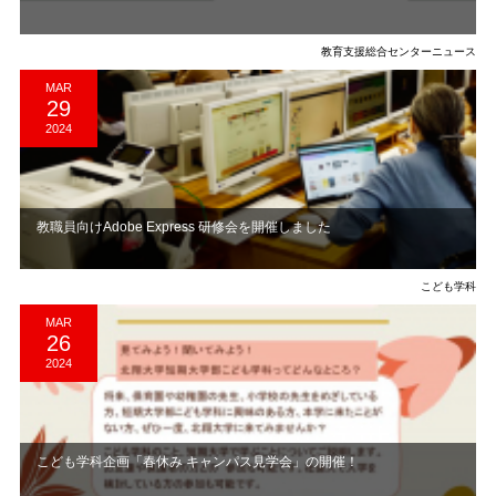
教育支援総合センターニュース
MAR
29
2024
教職員向けAdobe Express 研修会を開催しました
こども学科
MAR
26
2024
こども学科企画「春休み キャンパス見学会」の開催！