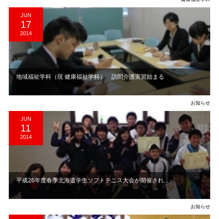
JUN
17
2014
地域福祉学科（現 健康福祉学科） 訪問介護実習始まる
お知らせ
JUN
11
2014
平成26年度春季北海道学生ソフトテニス大会が開催され...
お知らせ