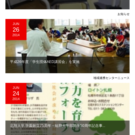
お知らせ
JUN
26
2014
平成26年度「学生団体AED講習会」を実施
地域連携センターニュース
JUN
24
2014
北翔大学:学園創立75周年・短期大学部開学50周年記念事...