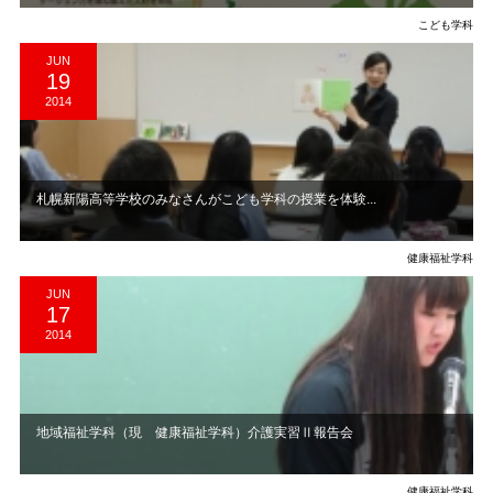
こども学科
JUN
19
2014
札幌新陽高等学校のみなさんがこども学科の授業を体験...
健康福祉学科
JUN
17
2014
地域福祉学科（現 健康福祉学科）介護実習Ⅱ報告会
健康福祉学科