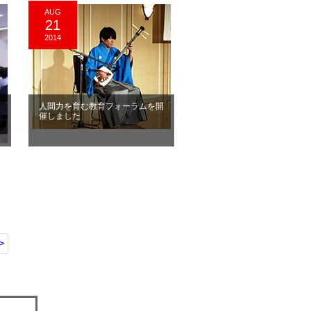
AUG
21
2014
人間力を育む教育フォーラムを開
催しました
>