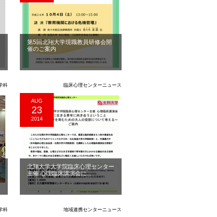
第5回北翔大学現職教員研修会開
催のご案内
学科
臨床心理センターニュース
AUG
23
2014
ラ
北翔大学大学院臨床心理センター
主催 心理臨床講演会に...
学科
地域連携センターニュース