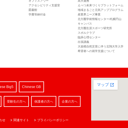
オフィスアワー
高大連携
アクセシビリティ支援室
えべつ未来づくりプラットフォーム
図書館
地域まるごと元気アッププログラム
学費等納付金
産業界ニーズ事業
北方圏学術情報センター/札幌円山
キャンパス
北方圏生涯スポーツ研究所
スポルクラブ
臨床心理センター
出張講義
大規模自然災害に伴う北翔大学入学
希望者への就学支援について
ese Big5
Chinese GB
受験生の方へ
保護者の方へ
企業の方へ
わせ
関連サイト
プライバシーポリシー