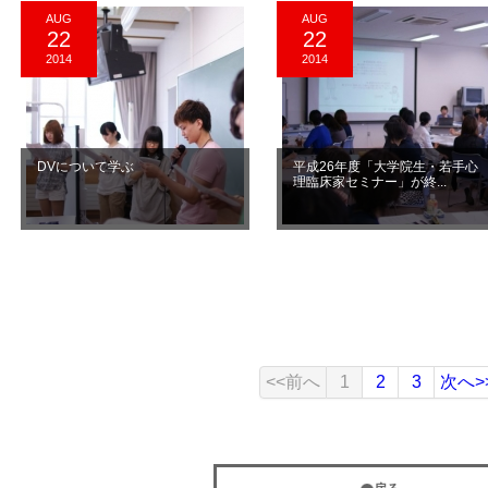
AUG
AUG
22
22
2014
2014
DVについて学ぶ
平成26年度「大学院生・若手心
理臨床家セミナー」が終...
<<前へ
1
2
3
次へ>