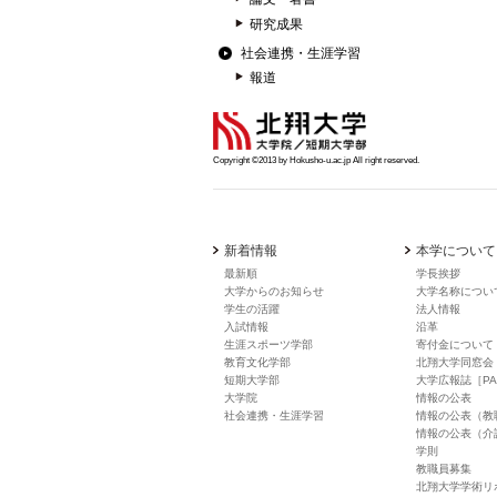
研究成果
社会連携・生涯学習
報道
Copyright ©2013 by Hokusho-u.ac.jp All right reserved.
新着情報
本学について
最新順
学長挨拶
大学からのお知らせ
大学名称につい
学生の活躍
法人情報
入試情報
沿革
生涯スポーツ学部
寄付金について
教育文化学部
北翔大学同窓会
短期大学部
大学広報誌［PA
大学院
情報の公表
社会連携・生涯学習
情報の公表（教
情報の公表（介
学則
教職員募集
北翔大学学術リ