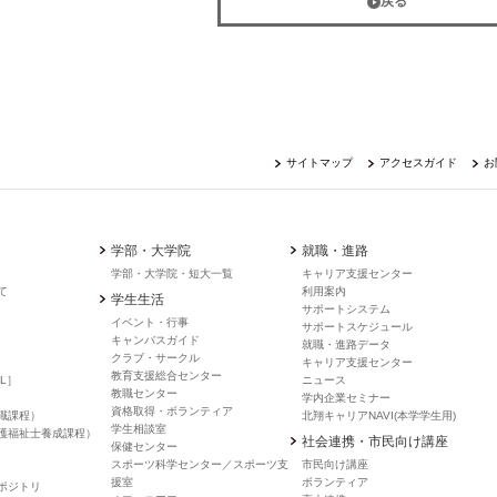
戻る
サイトマップ
アクセスガイド
お
学部・大学院
就職・進路
学部・大学院・短大一覧
キャリア支援センター
て
利用案内
学生生活
サポートシステム
イベント・行事
サポートスケジュール
キャンバスガイド
就職・進路データ
クラブ・サークル
キャリア支援センター
教育支援総合センター
L］
ニュース
教職センター
学内企業セミナー
資格取得・ボランティア
職課程）
北翔キャリアNAVI(本学学生用)
学生相談室
護福祉士養成課程）
社会連携・市民向け講座
保健センター
スポーツ科学センター／スポーツ支
市民向け講座
援室
ボランティア
ポジトリ