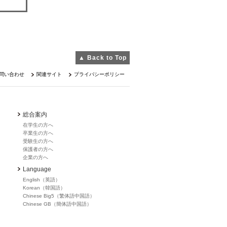
▲ Back to Top
問い合わせ
関連サイト
プライバシーポリシー
総合案内
在学生の方へ
卒業生の方へ
受験生の方へ
保護者の方へ
企業の方へ
Language
English（英語）
Korean（韓国語）
Chinese Big5（繁体語中国語）
Chinese GB（簡体語中国語）