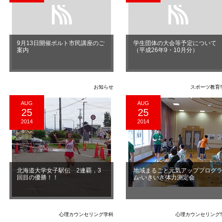
9月13日開催ポルト市民講座のご
学生団体の大会等予定について
案内
（平成26年9・10月分）
お知らせ
スポーツ教育
AUG
AUG
25
25
2014
2014
北海道大学女子駅伝 2連覇，3
地域まるごと元気アッププログ
回目の優勝！！
ム‐いきいき体力測定会
心理カウンセリング学科
心理カウンセリング