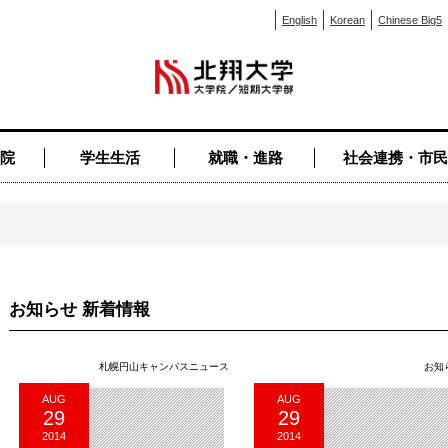
English
Korean
Chinese Big5
院
学生生活
就職・進路
社会連携・市民
お知らせ 新着情報
札幌円山キャンパスニュース
お知
AUG
AUG
29
29
2014
2014