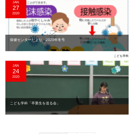
JAN
27
2020
保健センターだより 2020年冬号
こども学科
JAN
24
2020
こども学科「卒業生を送る会」