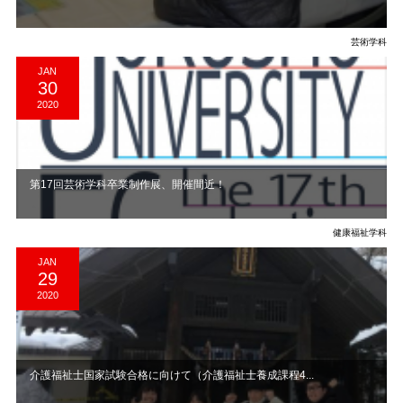
芸術学科
JAN
30
2020
第17回芸術学科卒業制作展、開催間近！
健康福祉学科
JAN
29
2020
介護福祉士国家試験合格に向けて（介護福祉士養成課程4...