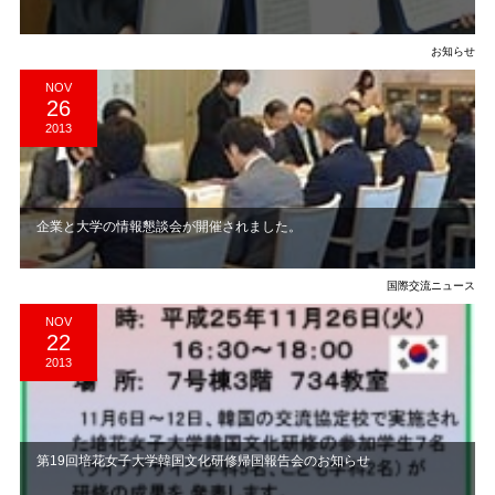
お知らせ
NOV
26
2013
企業と大学の情報懇談会が開催されました。
国際交流ニュース
NOV
22
2013
第19回培花女子大学韓国文化研修帰国報告会のお知らせ