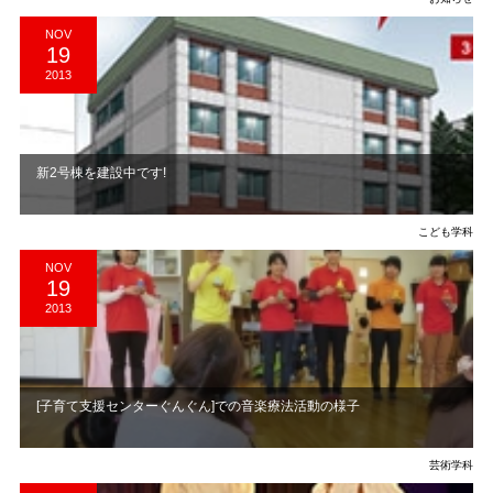
NOV
19
2013
新2号棟を建設中です!
こども学科
NOV
19
2013
[子育て支援センターぐんぐん]での音楽療法活動の様子
芸術学科