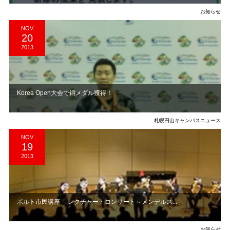
お知らせ
NOV
20
2013
Korea Open大会で銅メダル獲得！
札幌円山キャンパスニュース
NOV
19
2013
ポルト市民講座「 レクチャー・コンサート～メンデルス...
お知らせ