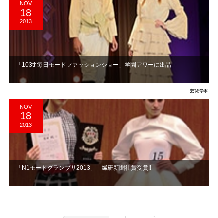
NOV
18
2013
「103th毎日モードファッションショー」学園アワーに出品
芸術学科
NOV
18
2013
「N1モードグランプリ2013」 繊研新聞社賞受賞!!