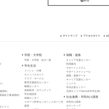
戻る
サイトマップ
アクセスガイド
お
学部・大学院
就職・進路
学部・大学院・短大一覧
キャリア支援センター
て
利用案内
学生生活
サポートシステム
イベント・行事
サポートスケジュール
キャンバスガイド
就職・進路データ
クラブ・サークル
キャリア支援センター
教育支援総合センター
L］
ニュース
教職センター
学内企業セミナー
資格取得・ボランティア
職課程）
北翔キャリアNAVI(本学学生用)
学生相談室
護福祉士養成課程）
社会連携・市民向け講座
保健センター
スポーツ科学センター／スポーツ支
市民向け講座
援室
ボランティア
ポジトリ