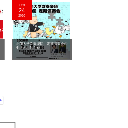
FEB
24
2020
染
北翔大学吹奏楽団 定期演奏会の
中止のお知らせ
>