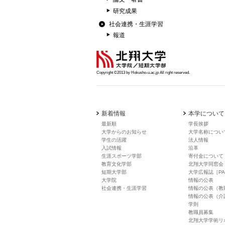
研究成果
社会連携・生涯学習
報道
Copyright ©2013 by Hokusho-u.ac.jp All right reserved.
新着情報
本学について
最新順
学長挨拶
大学からのお知らせ
大学名称につい
学生の活躍
法人情報
入試情報
沿革
生涯スポーツ学部
寄付金について
教育文化学部
北翔大学同窓会
短期大学部
大学広報誌［PA
大学院
情報の公表
社会連携・生涯学習
情報の公表（教
情報の公表（介
学則
教職員募集
北翔大学学術リ