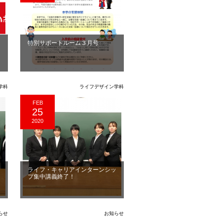
特別サポートルーム３月号
学科
ライフデザイン学科
FEB
25
2020
シ
ライフ・キャリアインターンシッ
プ集中講義終了！
らせ
お知らせ