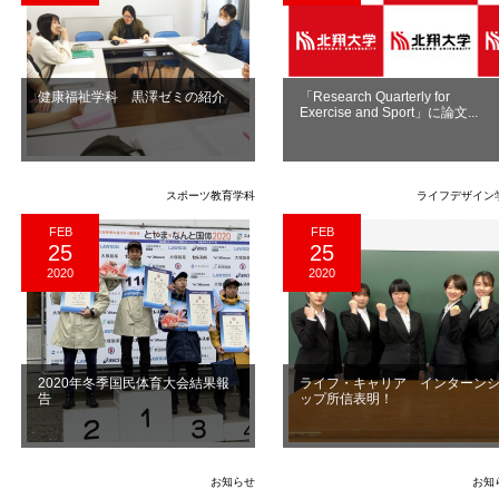
健康福祉学科 黒澤ゼミの紹介
「Research Quarterly for
Exercise and Sport」に論文...
スポーツ教育学科
ライフデザイン
FEB
FEB
25
25
2020
2020
2020年冬季国民体育大会結果報
ライフ・キャリア インターン
告
ップ所信表明！
お知らせ
お知