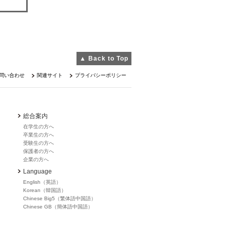
▲ Back to Top
問い合わせ
関連サイト
プライバシーポリシー
総合案内
在学生の方へ
卒業生の方へ
受験生の方へ
保護者の方へ
企業の方へ
Language
English（英語）
Korean（韓国語）
Chinese Big5（繁体語中国語）
Chinese GB（簡体語中国語）