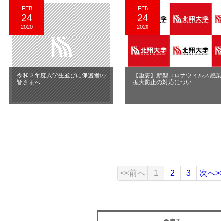
FEB
FEB
24
24
2020
2020
令和２年度入学生並びに保護者の
【重要】新型コロナウィルス感
皆さまへ
拡大防止の対応につい...
<<前へ
1
2
3
次へ>