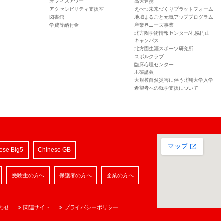
オフィスアワー
高大連携
アクセシビリティ支援室
えべつ未来づくりプラットフォーム
図書館
地域まるごと元気アッププログラム
学費等納付金
産業界ニーズ事業
北方圏学術情報センター/札幌円山
キャンパス
北方圏生涯スポーツ研究所
スポルクラブ
臨床心理センター
出張講義
大規模自然災害に伴う北翔大学入学
希望者への就学支援について
ese Big5
Chinese GB
受験生の方へ
保護者の方へ
企業の方へ
わせ
関連サイト
プライバシーポリシー