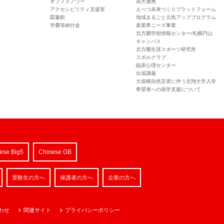
オフィスアワー
高大連携
アクセシビリティ支援室
えべつ未来づくりプラットフォーム
図書館
地域まるごと元気アッププログラム
学費等納付金
産業界ニーズ事業
北方圏学術情報センター/札幌円山
キャンパス
北方圏生涯スポーツ研究所
スポルクラブ
臨床心理センター
出張講義
大規模自然災害に伴う北翔大学入学
希望者への就学支援について
ese Big5
Chinese GB
受験生の方へ
保護者の方へ
企業の方へ
わせ
関連サイト
プライバシーポリシー