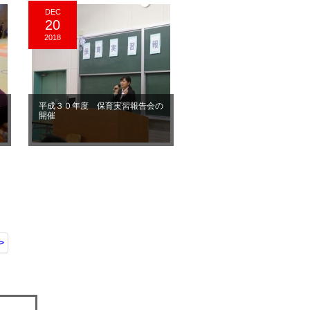
DEC
20
2018
遊
平成３０年度 保育実習報告会の
開催
>