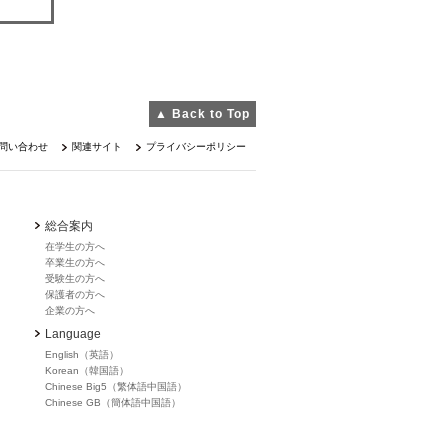
▲ Back to Top
問い合わせ
関連サイト
プライバシーポリシー
総合案内
在学生の方へ
卒業生の方へ
受験生の方へ
保護者の方へ
企業の方へ
Language
English（英語）
Korean（韓国語）
Chinese Big5（繁体語中国語）
Chinese GB（簡体語中国語）