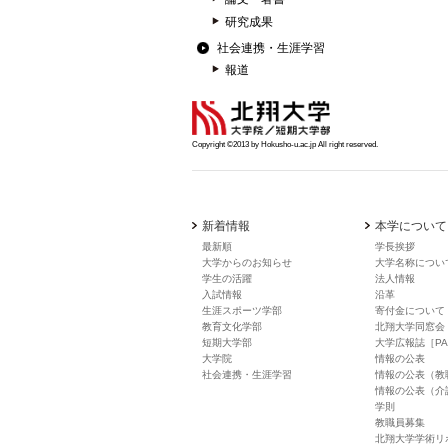
研究成果
社会連携・生涯学習
報道
Copyright ©2013 by Hokusho-u.ac.jp All right reserved.
新着情報
本学について
最新順
学長挨拶
大学からのお知らせ
大学名称につい
学生の活躍
法人情報
入試情報
沿革
生涯スポーツ学部
寄付金について
教育文化学部
北翔大学同窓会
短期大学部
大学広報誌［PA
大学院
情報の公表
社会連携・生涯学習
情報の公表（教
情報の公表（介
学則
教職員募集
北翔大学学術リ