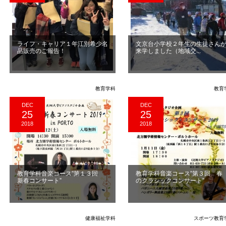
ライフ・キャリア１年江別希少名
文京台小学校２年生の生徒さん
品販売のご報告！
来学しました（地域交...
教育学科
教育
DEC
DEC
25
25
2018
2018
教育学科音楽コース”第１３回
教育学科音楽コース”第３回 春
新春コンサート”
のクラシックコンサート”
健康福祉学科
スポーツ教育