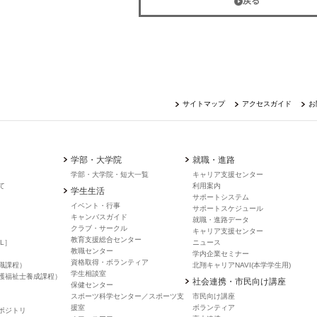
戻る
サイトマップ
アクセスガイド
お
学部・大学院
就職・進路
学部・大学院・短大一覧
キャリア支援センター
て
利用案内
学生生活
サポートシステム
イベント・行事
サポートスケジュール
キャンバスガイド
就職・進路データ
クラブ・サークル
キャリア支援センター
教育支援総合センター
L］
ニュース
教職センター
学内企業セミナー
資格取得・ボランティア
職課程）
北翔キャリアNAVI(本学学生用)
学生相談室
護福祉士養成課程）
社会連携・市民向け講座
保健センター
スポーツ科学センター／スポーツ支
市民向け講座
援室
ボランティア
ポジトリ