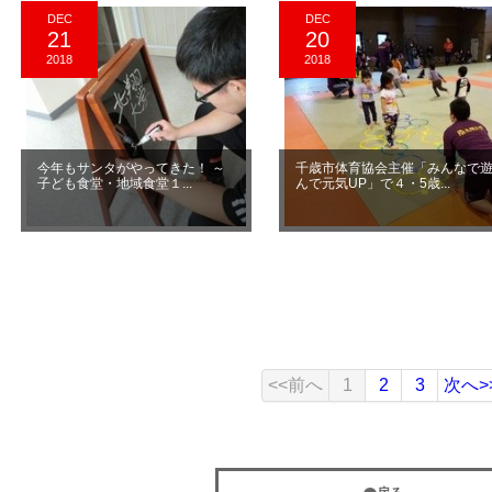
DEC
DEC
21
20
2018
2018
今年もサンタがやってきた！ ～
千歳市体育協会主催「みんなで
子ども食堂・地域食堂１...
んで元気UP」で４・5歳...
<<前へ
1
2
3
次へ>