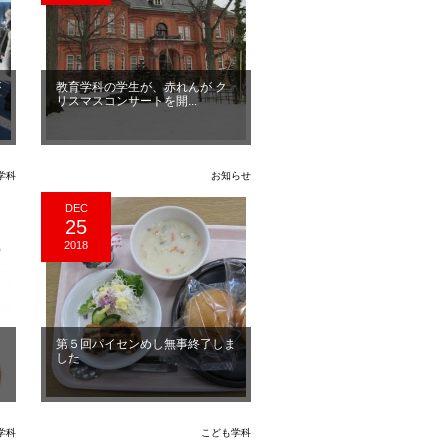
が
教育学科の学生が、赤れんが ク
リスマスコンサートを開...
学科
お知らせ
DEC
25
2018
第５回パイセンめし無事終了しま
した
学科
こども学科