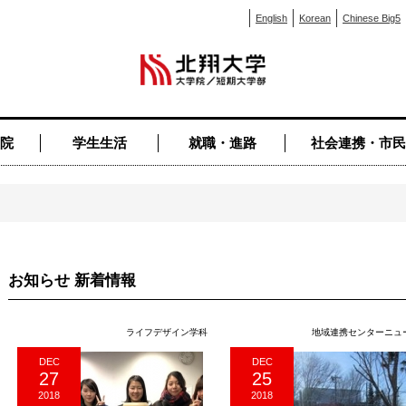
English
Korean
Chinese Big5
院
学生生活
就職・進路
社会連携・市民
お知らせ 新着情報
ライフデザイン学科
地域連携センターニュ
DEC
DEC
27
25
2018
2018