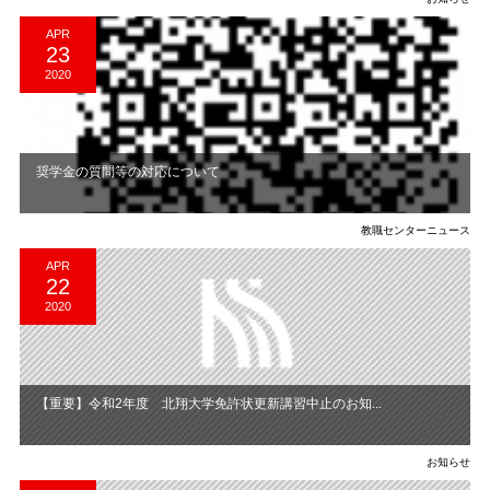
APR
23
2020
奨学金の質問等の対応について
教職センターニュース
APR
22
2020
【重要】令和2年度 北翔大学免許状更新講習中止のお知...
お知らせ