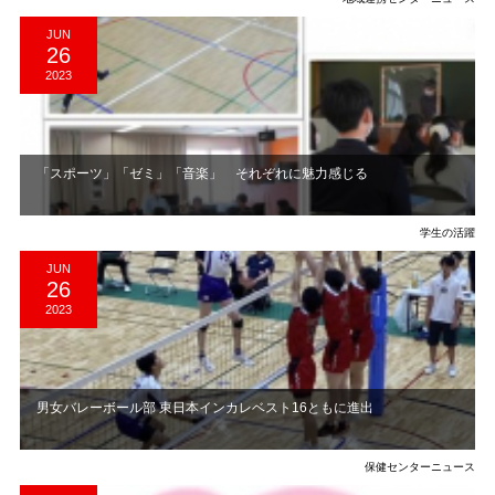
JUN
26
2023
「スポーツ」「ゼミ」「音楽」 それぞれに魅力感じる
学生の活躍
JUN
26
2023
男女バレーボール部 東日本インカレベスト16ともに進出
保健センターニュース