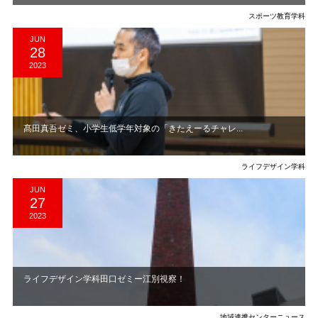
スポーツ教育学科
JUN
28
2023
髙田真吾ゼミ、小学生低学年対象の「きたえーるチャレ...
ライフデザイン学科
JUN
27
2023
ライフデザイン学科田口ゼミー江別視察！
地域連携センターニュース