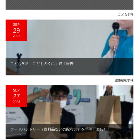
こども学科
SEP
29
2023
こども学科「こどものくに」終了報告
健康福祉学科
SEP
27
2023
フードパントリー（食料品などの配布会）を開催しました！