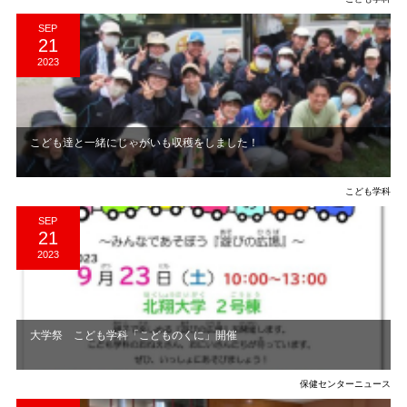
SEP
21
2023
こども達と一緒にじゃがいも収穫をしました！
こども学科
SEP
21
2023
大学祭 こども学科「こどものくに」開催
保健センターニュース