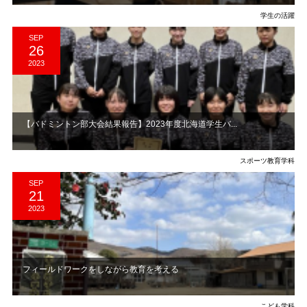
学生の活躍
SEP
26
2023
【バドミントン部大会結果報告】2023年度北海道学生バ...
スポーツ教育学科
SEP
21
2023
フィールドワークをしながら教育を考える
こども学科