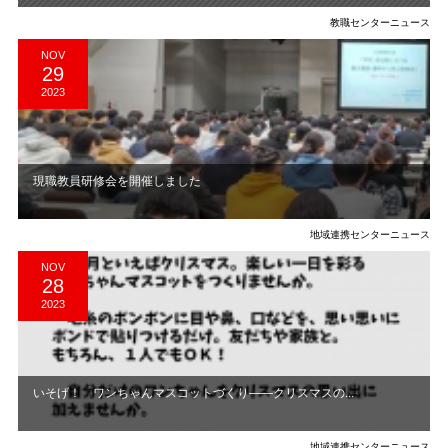
教職センターニュース
NOV
29
2023
現職教員研修会を開催しました
地域連携センターニュース
NOV
28
2023
いそげ！ ワンちゃんマスコットづくり――クリスマスの...
地域連携センターニュース