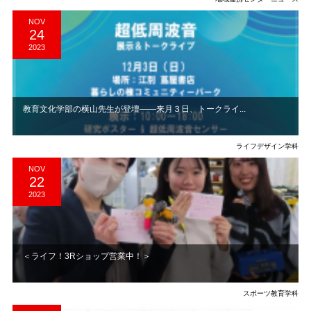
NOV
24
2023
教育文化学部の横山先生が登壇――来月３日、トークライ...
ライフデザイン学科
NOV
22
2023
＜ライフ！3Rショップ営業中！＞
スポーツ教育学科