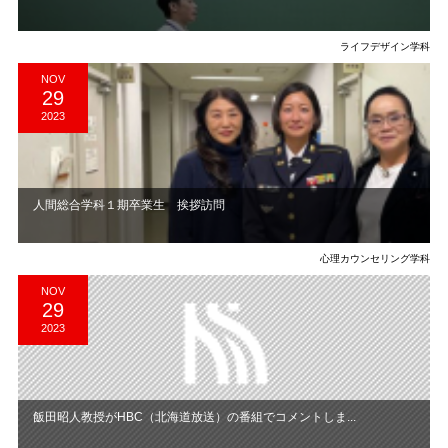
ライフデザイン学科
NOV
29
2023
人間総合学科１期卒業生 挨拶訪問
心理カウンセリング学科
NOV
29
2023
飯田昭人教授がHBC（北海道放送）の番組でコメントしま...