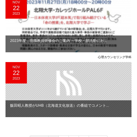
NOV
22
2023
2023年度 現職教員研修会のご案内 ～学校・部活動にお...
心理カウンセリング学科
NOV
22
2023
飯田昭人教授がUHB（北海道文化放送）の番組でコメント...