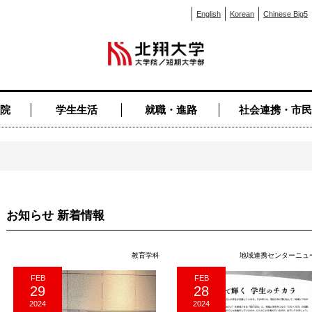
English
Korean
Chinese Big5
院
学生生活
就職・進路
社会連携・市民
お知らせ 新着情報
教育学科
地域連携センターニュ
FEB
FEB
29
28
2024
2024