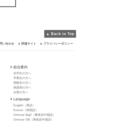
▲ Back to Top
問い合わせ
関連サイト
プライバシーポリシー
総合案内
在学生の方へ
卒業生の方へ
受験生の方へ
保護者の方へ
企業の方へ
Language
English（英語）
Korean（韓国語）
Chinese Big5（繁体語中国語）
Chinese GB（簡体語中国語）