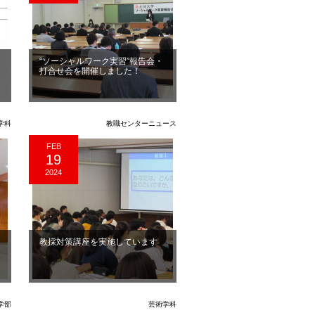
“ソーシャルワーク実習”報告会・
打合せ会を開催しました！
学科
教職センターニュース
FEB
19
2024
ア
教採対策講座を実施しています
学部
芸術学科