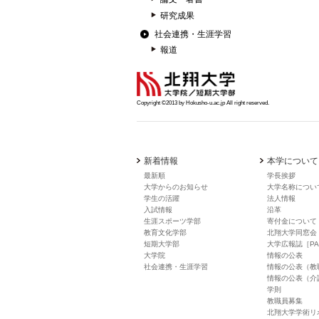
研究成果
社会連携・生涯学習
報道
Copyright ©2013 by Hokusho-u.ac.jp All right reserved.
新着情報
本学について
最新順
学長挨拶
大学からのお知らせ
大学名称につい
学生の活躍
法人情報
入試情報
沿革
生涯スポーツ学部
寄付金について
教育文化学部
北翔大学同窓会
短期大学部
大学広報誌［PA
大学院
情報の公表
社会連携・生涯学習
情報の公表（教
情報の公表（介
学則
教職員募集
北翔大学学術リ