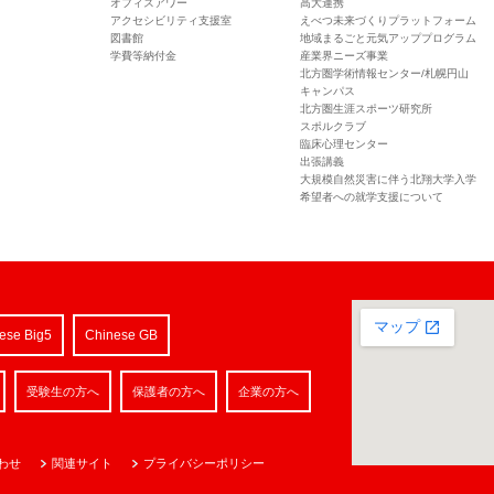
オフィスアワー
高大連携
アクセシビリティ支援室
えべつ未来づくりプラットフォーム
図書館
地域まるごと元気アッププログラム
学費等納付金
産業界ニーズ事業
北方圏学術情報センター/札幌円山
キャンパス
北方圏生涯スポーツ研究所
スポルクラブ
臨床心理センター
出張講義
大規模自然災害に伴う北翔大学入学
希望者への就学支援について
ese Big5
Chinese GB
受験生の方へ
保護者の方へ
企業の方へ
わせ
関連サイト
プライバシーポリシー