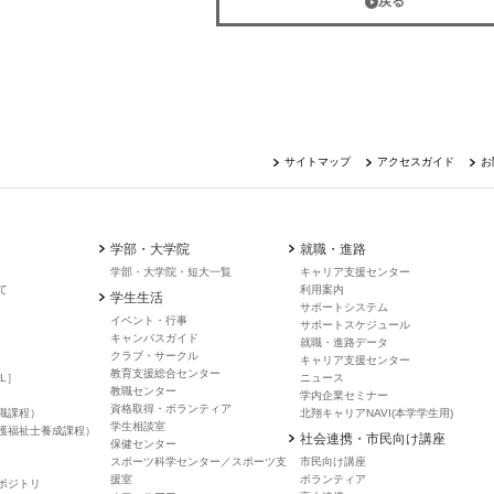
戻る
サイトマップ
アクセスガイド
お
学部・大学院
就職・進路
学部・大学院・短大一覧
キャリア支援センター
て
利用案内
学生生活
サポートシステム
イベント・行事
サポートスケジュール
キャンバスガイド
就職・進路データ
クラブ・サークル
キャリア支援センター
教育支援総合センター
L］
ニュース
教職センター
学内企業セミナー
資格取得・ボランティア
職課程）
北翔キャリアNAVI(本学学生用)
学生相談室
護福祉士養成課程）
社会連携・市民向け講座
保健センター
スポーツ科学センター／スポーツ支
市民向け講座
援室
ボランティア
ポジトリ