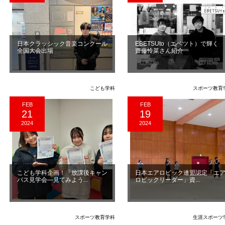
日本クラッシック音楽コンクール
EBETSUto（エベツト）で輝く
全国大会出場
齋藤怜菜さん紹介
こども学科
スポーツ教育
FEB
FEB
21
19
2024
2024
こども学科企画！「放課後キャン
日本エアロビック連盟認定「エ
パス見学会―見てみよう...
ロビックリーダー」資...
スポーツ教育学科
生涯スポーツ