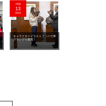
FEB
13
2024
し
キャラクターイラストコンペで準
グランプリ受賞！