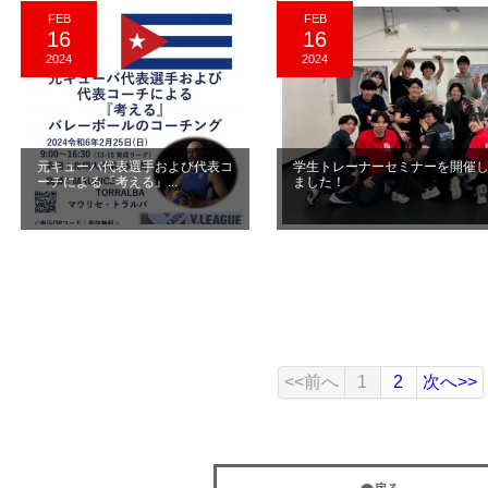
FEB
FEB
16
16
2024
2024
元キューバ代表選手および代表コ
学生トレーナーセミナーを開催
ーチによる『考える』...
ました！
<<前へ
1
2
次へ>>