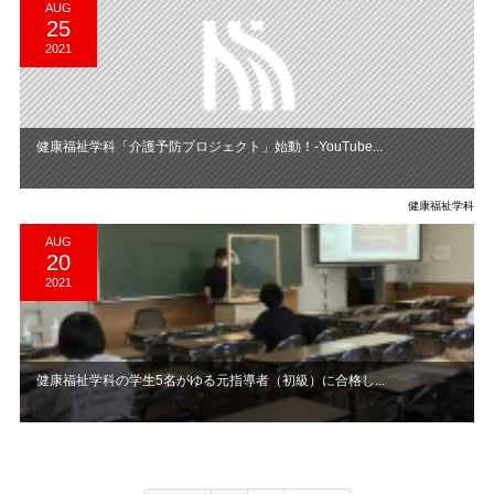
AUG
25
2021
健康福祉学科「介護予防プロジェクト」始動！-YouTube...
健康福祉学科
AUG
20
2021
健康福祉学科の学生5名がゆる元指導者（初級）に合格し...