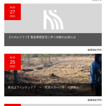
AUG
27
2021
【スポルクラブ】緊急事態宣言に伴う休館のお知らせ
健康福祉学科
AUG
25
2021
原点はフィンランド？ ～「生涯スポーツ学」の講義を...
健康福祉学科