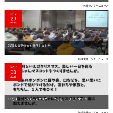
教職センターニュース
NOV
29
2023
現職教員研修会を開催しました
地域連携センターニュース
NOV
28
2023
いそげ！ ワンちゃんマスコットづくり――クリスマスの...
地域連携センターニュース