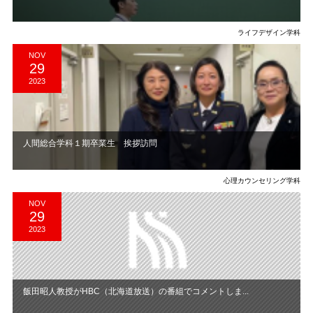
ライフデザイン学科
NOV
29
2023
人間総合学科１期卒業生 挨拶訪問
心理カウンセリング学科
NOV
29
2023
飯田昭人教授がHBC（北海道放送）の番組でコメントしま...