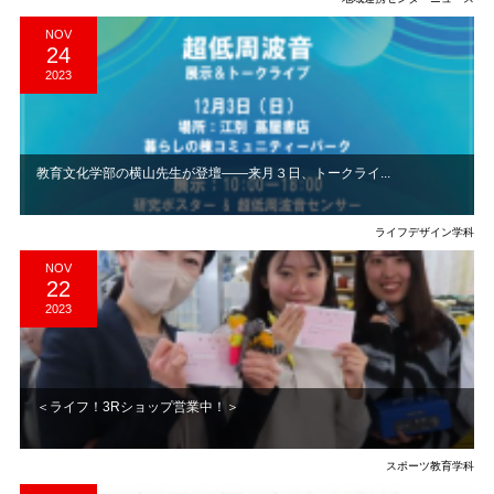
NOV
24
2023
教育文化学部の横山先生が登壇――来月３日、トークライ...
ライフデザイン学科
NOV
22
2023
＜ライフ！3Rショップ営業中！＞
スポーツ教育学科