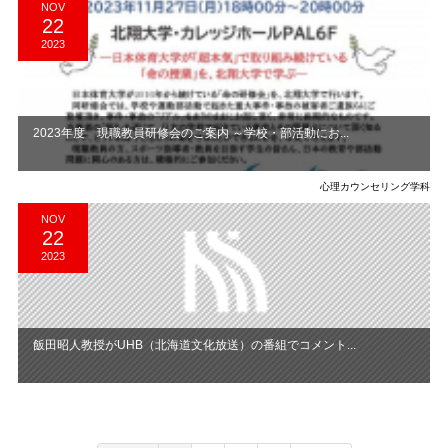
NOV
22
2023
2023年度 現職教員研修会のご案内 ～学校・部活動にお...
心理カウンセリング学科
NOV
22
2023
飯田昭人教授がUHB（北海道文化放送）の番組でコメント...