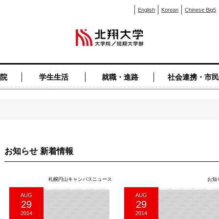
English
Korean
Chinese Big5
院
学生生活
就職・進路
社会連携・市民
お知らせ 新着情報
札幌円山キャンパスニュース
お知
AUG
AUG
29
29
2014
2014