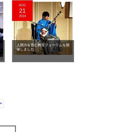
AUG
21
2014
人間力を育む教育フォーラムを開
催しました
>