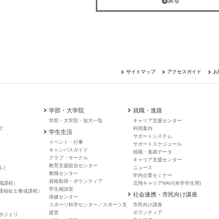
戻る
サイトマップ
アクセスガイド
お
学部・大学院
就職・進路
学部・大学院・短大一覧
キャリア支援センター
て
利用案内
学生生活
サポートシステム
イベント・行事
サポートスケジュール
キャンバスガイド
就職・進路データ
クラブ・サークル
キャリア支援センター
教育支援総合センター
L］
ニュース
教職センター
学内企業セミナー
資格取得・ボランティア
職課程）
北翔キャリアNAVI(本学学生用)
学生相談室
護福祉士養成課程）
社会連携・市民向け講座
保健センター
スポーツ科学センター／スポーツ支
市民向け講座
援室
ボランティア
ポジトリ