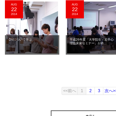
AUG
AUG
22
22
2014
2014
DVについて学ぶ
平成26年度「大学院生・若手心
理臨床家セミナー」が終...
<<前へ
1
2
3
次へ>