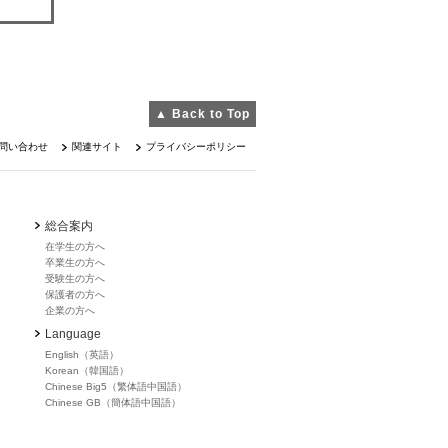
▲ Back to Top
問い合わせ
関連サイト
プライバシーポリシー
総合案内
在学生の方へ
卒業生の方へ
受験生の方へ
保護者の方へ
企業の方へ
Language
English（英語）
Korean（韓国語）
Chinese Big5（繁体語中国語）
Chinese GB（簡体語中国語）