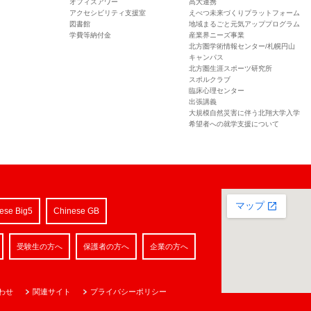
オフィスアワー
高大連携
アクセシビリティ支援室
えべつ未来づくりプラットフォーム
図書館
地域まるごと元気アッププログラム
学費等納付金
産業界ニーズ事業
北方圏学術情報センター/札幌円山
キャンパス
北方圏生涯スポーツ研究所
スポルクラブ
臨床心理センター
出張講義
大規模自然災害に伴う北翔大学入学
希望者への就学支援について
ese Big5
Chinese GB
受験生の方へ
保護者の方へ
企業の方へ
わせ
関連サイト
プライバシーポリシー