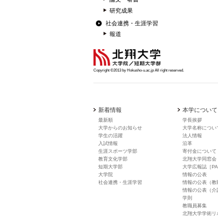
研究成果
社会連携・生涯学習
報道
Copyright ©2013 by Hokusho-u.ac.jp All right reserved.
新着情報
本学について
最新順
学長挨拶
大学からのお知らせ
大学名称につい
学生の活躍
法人情報
入試情報
沿革
生涯スポーツ学部
寄付金について
教育文化学部
北翔大学同窓会
短期大学部
大学広報誌［PA
大学院
情報の公表
社会連携・生涯学習
情報の公表（教
情報の公表（介
学則
教職員募集
北翔大学学術リ