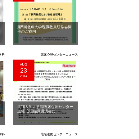
第5回北翔大学現職教員研修会開
催のご案内
学科
臨床心理センターニュース
AUG
23
2014
ラ
北翔大学大学院臨床心理センター
主催 心理臨床講演会に...
学科
地域連携センターニュース