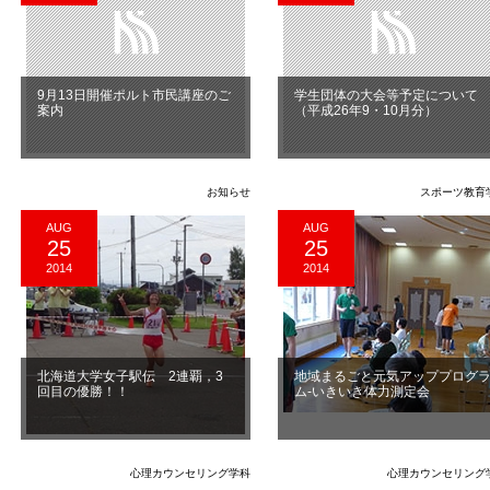
9月13日開催ポルト市民講座のご
学生団体の大会等予定について
案内
（平成26年9・10月分）
お知らせ
スポーツ教育
AUG
AUG
25
25
2014
2014
北海道大学女子駅伝 2連覇，3
地域まるごと元気アッププログ
回目の優勝！！
ム‐いきいき体力測定会
心理カウンセリング学科
心理カウンセリング