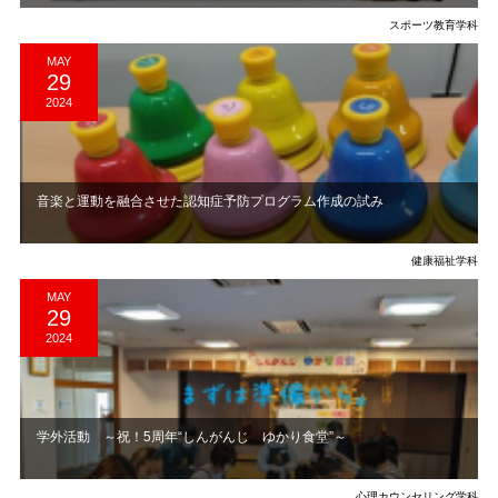
スポーツ教育学科
MAY
29
2024
音楽と運動を融合させた認知症予防プログラム作成の試み
健康福祉学科
MAY
29
2024
学外活動 ～祝！5周年“しんがんじ ゆかり食堂”～
心理カウンセリング学科