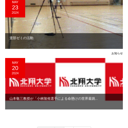
MAY
23
2024
渡部ゼミの活動
お知らせ
MAY
20
2024
山本敬三教授が「小林陵侑選手による命懸けの世界最跳...