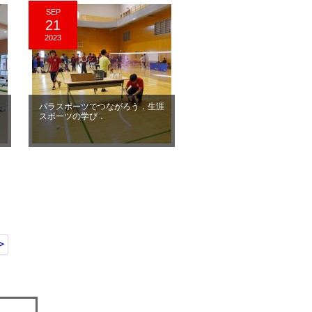
SEP
21
2023
ポ
パラスポーツでつながろう．生涯
スポーツの学び．
>