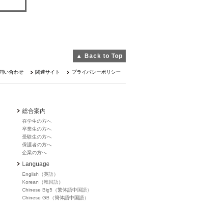
▲ Back to Top
問い合わせ
関連サイト
プライバシーポリシー
総合案内
在学生の方へ
卒業生の方へ
受験生の方へ
保護者の方へ
企業の方へ
Language
English（英語）
Korean（韓国語）
Chinese Big5（繁体語中国語）
Chinese GB（簡体語中国語）