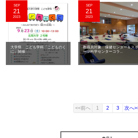
SEP
SEP
21
21
2023
2023
大学祭 こども学科「こどものく
教職員対象 保健センター＆ス
に」開催
ーツ科学センターコラ...
<<前へ
1
2
3
次へ>