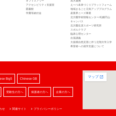
オフィスアワー
高大連携
アクセシビリティ支援室
えべつ未来づくりプラットフォーム
図書館
地域まるごと元気アッププログラム
学費等納付金
産業界ニーズ事業
北方圏学術情報センター/札幌円山
キャンパス
北方圏生涯スポーツ研究所
スポルクラブ
臨床心理センター
出張講義
大規模自然災害に伴う北翔大学入学
希望者への就学支援について
ese Big5
Chinese GB
受験生の方へ
保護者の方へ
企業の方へ
わせ
関連サイト
プライバシーポリシー