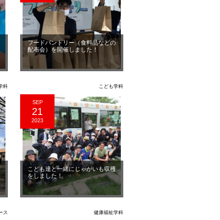
了
フードパントリー（食料品などの
配布会）を開催しました！
学科
こども学科
SEP
21
2023
育
こども達と一緒にじゃがいも収穫
をしました！
ース
健康福祉学科