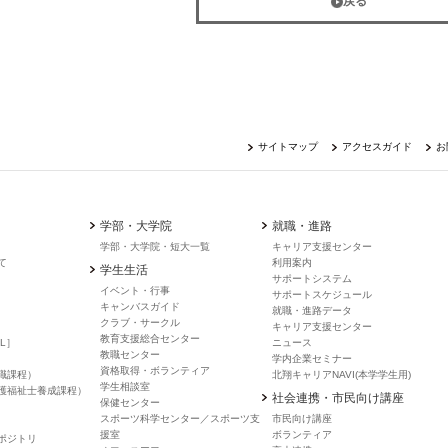
戻る
サイトマップ
アクセスガイド
お
学部・大学院
就職・進路
学部・大学院・短大一覧
キャリア支援センター
て
利用案内
学生生活
サポートシステム
イベント・行事
サポートスケジュール
キャンバスガイド
就職・進路データ
クラブ・サークル
キャリア支援センター
教育支援総合センター
L］
ニュース
教職センター
学内企業セミナー
資格取得・ボランティア
職課程）
北翔キャリアNAVI(本学学生用)
学生相談室
護福祉士養成課程）
社会連携・市民向け講座
保健センター
スポーツ科学センター／スポーツ支
市民向け講座
援室
ボランティア
ポジトリ