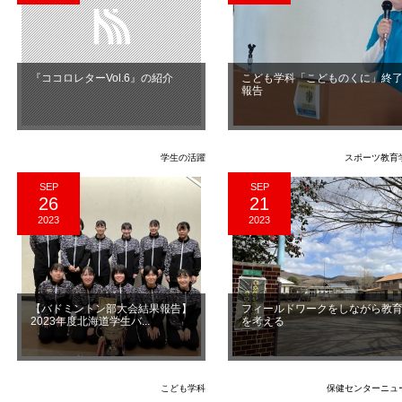
『ココロレターVol.6』の紹介
こども学科「こどものくに」終
報告
学生の活躍
スポーツ教育
SEP
SEP
26
21
2023
2023
【バドミントン部大会結果報告】
フィールドワークをしながら教
2023年度北海道学生バ...
を考える
こども学科
保健センターニュ