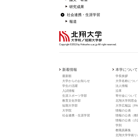
研究成果
社会連携・生涯学習
報道
Copyright ©2013 by Hokusho-u.ac.jp All right reserved.
新着情報
本学について
最新順
学長挨拶
大学からのお知らせ
大学名称につい
学生の活躍
法人情報
入試情報
沿革
生涯スポーツ学部
寄付金について
教育文化学部
北翔大学同窓会
短期大学部
大学広報誌［PA
大学院
情報の公表
社会連携・生涯学習
情報の公表（教
情報の公表（介
学則
教職員募集
北翔大学学術リ