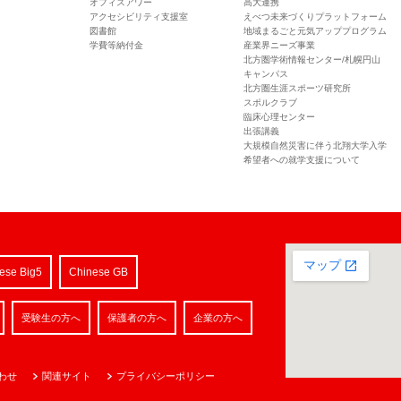
オフィスアワー
高大連携
アクセシビリティ支援室
えべつ未来づくりプラットフォーム
図書館
地域まるごと元気アッププログラム
学費等納付金
産業界ニーズ事業
北方圏学術情報センター/札幌円山
キャンパス
北方圏生涯スポーツ研究所
スポルクラブ
臨床心理センター
出張講義
大規模自然災害に伴う北翔大学入学
希望者への就学支援について
ese Big5
Chinese GB
受験生の方へ
保護者の方へ
企業の方へ
わせ
関連サイト
プライバシーポリシー