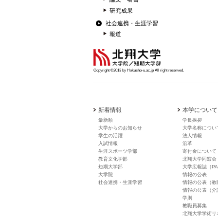
研究成果
社会連携・生涯学習
報道
Copyright ©2013 by Hokusho-u.ac.jp All right reserved.
新着情報
本学について
最新順
学長挨拶
大学からのお知らせ
大学名称につい
学生の活躍
法人情報
入試情報
沿革
生涯スポーツ学部
寄付金について
教育文化学部
北翔大学同窓会
短期大学部
大学広報誌［PA
大学院
情報の公表
社会連携・生涯学習
情報の公表（教
情報の公表（介
学則
教職員募集
北翔大学学術リ