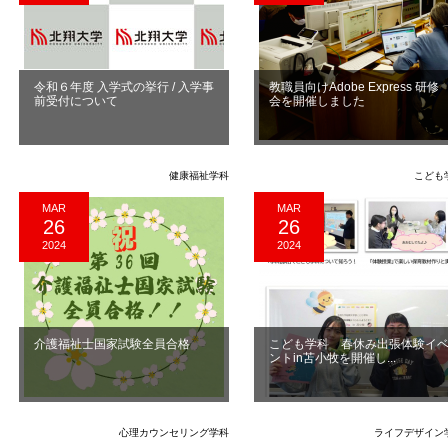
令和６年度 入学式の挙行 / 入学事
教職員向けAdobe Express 研修
前受付について
会を開催しました
健康福祉学科
こども
MAR
MAR
26
26
2024
2024
介護福祉士国家試験全員合格
こども学科 春休み出張体験イ
ントin苫小牧を開催し...
心理カウンセリング学科
ライフデザイン