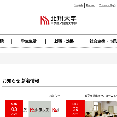
English
Korean
Chinese Big5
院
学生生活
就職・進路
社会連携・市民
お知らせ 新着情報
お知らせ
教育支援総合センターニュ
MAR
MAR
03
29
2024
2024