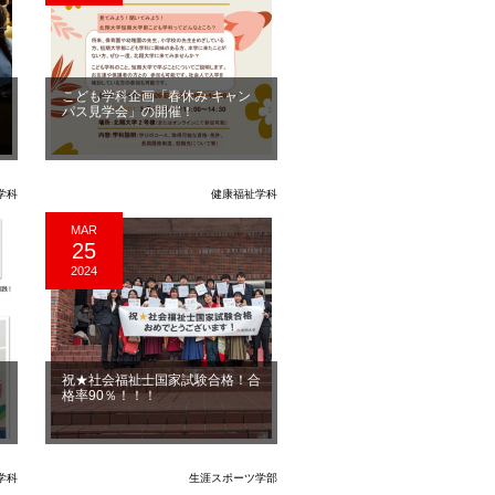
こども学科企画「春休み キャン
パス見学会」の開催！
学科
健康福祉学科
MAR
25
2024
ベ
祝★社会福祉士国家試験合格！合
格率90％！！！
学科
生涯スポーツ学部