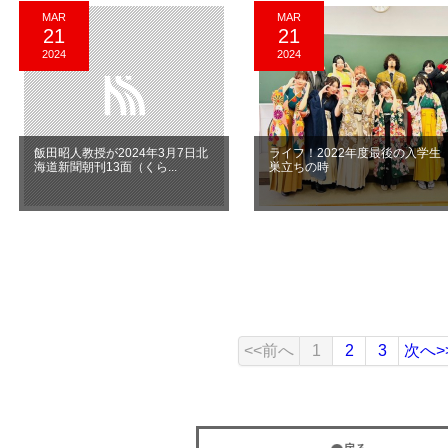
MAR
MAR
21
21
2024
2024
飯田昭人教授が2024年3月7日北
ライフ！2022年度最後の入学生
海道新聞朝刊13面（くら...
巣立ちの時
<<前へ
1
2
3
次へ>