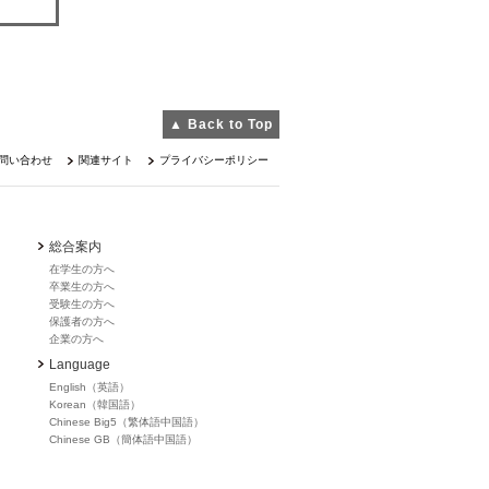
▲ Back to Top
問い合わせ
関連サイト
プライバシーポリシー
総合案内
在学生の方へ
卒業生の方へ
受験生の方へ
保護者の方へ
企業の方へ
Language
English（英語）
Korean（韓国語）
Chinese Big5（繁体語中国語）
Chinese GB（簡体語中国語）