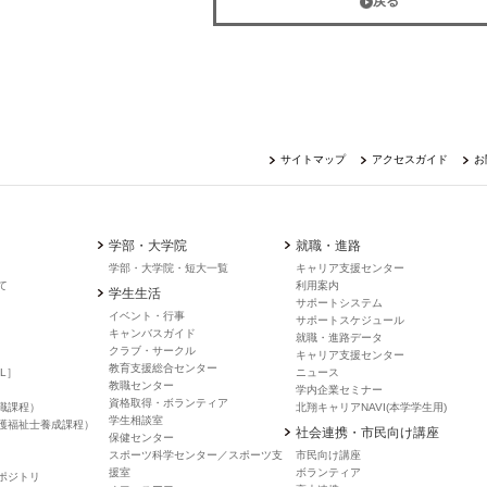
戻る
サイトマップ
アクセスガイド
お
学部・大学院
就職・進路
学部・大学院・短大一覧
キャリア支援センター
て
利用案内
学生生活
サポートシステム
イベント・行事
サポートスケジュール
キャンバスガイド
就職・進路データ
クラブ・サークル
キャリア支援センター
教育支援総合センター
L］
ニュース
教職センター
学内企業セミナー
資格取得・ボランティア
職課程）
北翔キャリアNAVI(本学学生用)
学生相談室
護福祉士養成課程）
社会連携・市民向け講座
保健センター
スポーツ科学センター／スポーツ支
市民向け講座
援室
ボランティア
ポジトリ