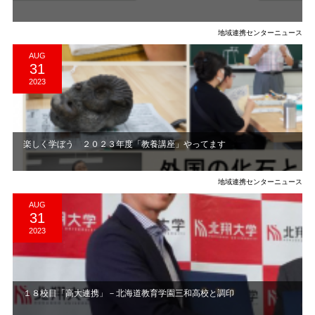
地域連携センターニュース
AUG
31
2023
楽しく学ぼう ２０２３年度「教養講座」やってます
地域連携センターニュース
AUG
31
2023
１８校目「高大連携」－北海道教育学園三和高校と調印