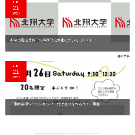
AUG
21
2023
本学指定振替休日の事務取扱停止について（8/28）
芸術学科
AUG
21
2023
「服飾美術ワークショップ・付けえりを作ろう！」開催...