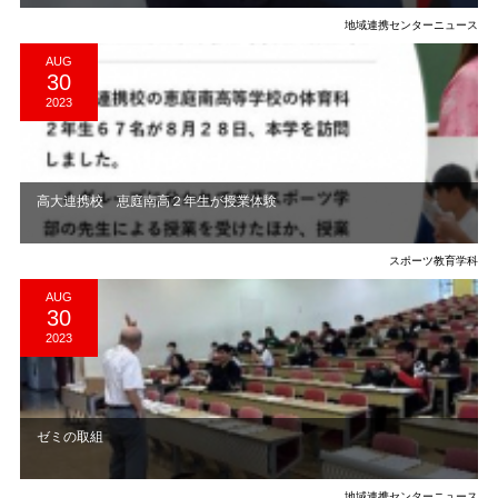
地域連携センターニュース
AUG
30
2023
高大連携校 恵庭南高２年生が授業体験
スポーツ教育学科
AUG
30
2023
ゼミの取組
地域連携センターニュース