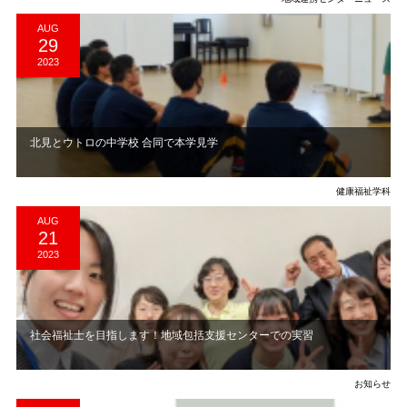
AUG
29
2023
北見とウトロの中学校 合同で本学見学
健康福祉学科
AUG
21
2023
社会福祉士を目指します！地域包括支援センターでの実習
お知らせ