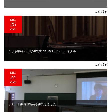
こども学科
DEC
25
2020
こども学科 石田敏明先生 on lineピアノリサイタル
こども学科
DEC
24
2020
​リモート実習報告会を実施しました