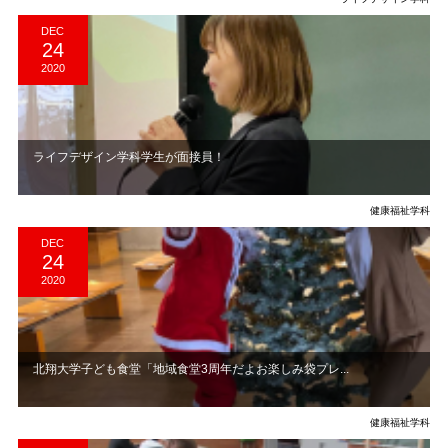
DEC
24
2020
ライフデザイン学科学生が面接員！
健康福祉学科
DEC
24
2020
北翔大学子ども食堂「地域食堂3周年だよお楽しみ袋プレ...
健康福祉学科