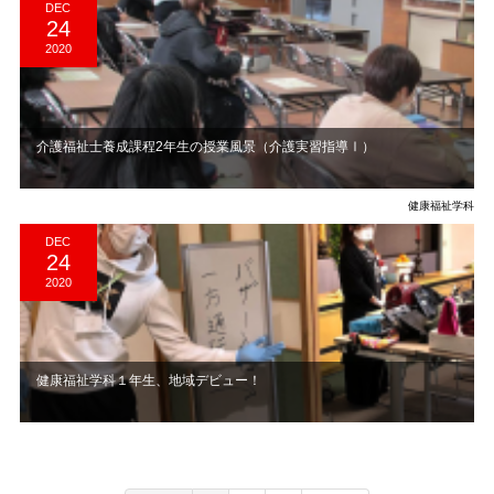
DEC
24
2020
介護福祉士養成課程2年生の授業風景（介護実習指導Ⅰ）
健康福祉学科
DEC
24
2020
健康福祉学科１年生、地域デビュー！