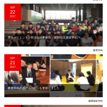
SEP
22
2017
男女バドミントン部大会結果報告（第59回北海道学生バ...
教育学科
SEP
21
2017
教育学科のホームページを更新しました
健康福祉学科