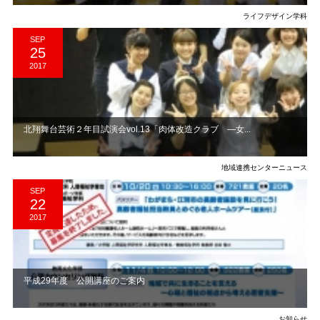
ライフデザイン学科
SEP
25
2017
北翔舞台芸術２年目試演会vol.13「肉体改造クラブ ―女...
地域連携センターニュース
SEP
22
2017
平成29年度 公開講座のご案内
お知らせ