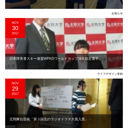
お知らせ
NOV
30
2017
日本障害者スキー連盟WPNSワールドカップ強化指定選手...
ライフデザイン学科
NOV
29
2017
北翔舞台芸術「第３回北のラジオドラマ大賞入賞」