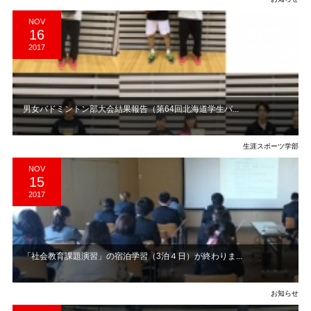
NOV
16
2017
男女バドミントン部大会結果報告（第64回北海道学生バ...
生涯スポーツ学部
NOV
15
2017
「社会教育課題演習」の宿泊学習（3泊４日）が終わりま...
お知らせ