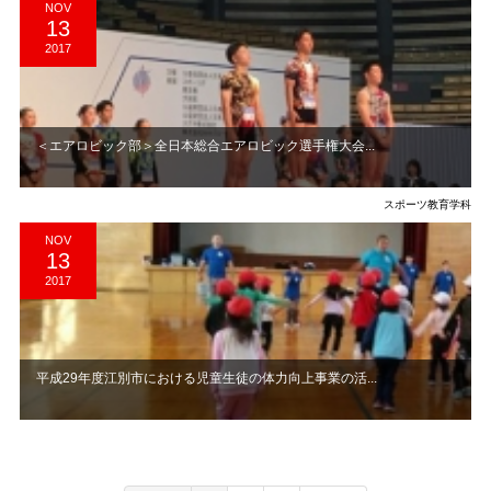
NOV
13
2017
＜エアロビック部＞全日本総合エアロビック選手権大会...
スポーツ教育学科
NOV
13
2017
平成29年度江別市における児童生徒の体力向上事業の活...