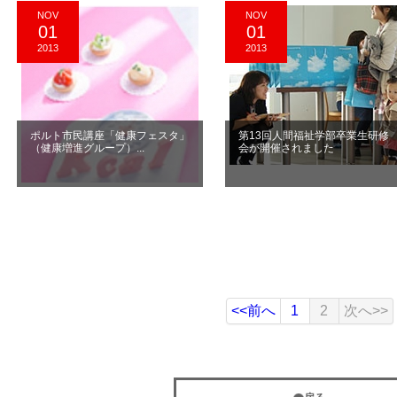
NOV
NOV
01
01
2013
2013
ポルト市民講座「健康フェスタ」
第13回人間福祉学部卒業生研修
（健康増進グループ）...
会が開催されました
<<前へ
1
2
次へ>>