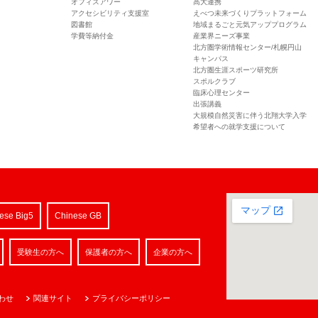
オフィスアワー
高大連携
アクセシビリティ支援室
えべつ未来づくりプラットフォーム
図書館
地域まるごと元気アッププログラム
学費等納付金
産業界ニーズ事業
北方圏学術情報センター/札幌円山
キャンパス
北方圏生涯スポーツ研究所
スポルクラブ
臨床心理センター
出張講義
大規模自然災害に伴う北翔大学入学
希望者への就学支援について
ese Big5
Chinese GB
受験生の方へ
保護者の方へ
企業の方へ
わせ
関連サイト
プライバシーポリシー