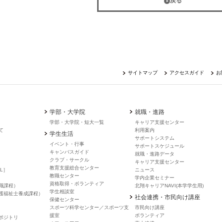
戻る
サイトマップ
アクセスガイド
お
学部・大学院
就職・進路
学部・大学院・短大一覧
キャリア支援センター
て
利用案内
学生生活
サポートシステム
イベント・行事
サポートスケジュール
キャンバスガイド
就職・進路データ
クラブ・サークル
キャリア支援センター
教育支援総合センター
L］
ニュース
教職センター
学内企業セミナー
資格取得・ボランティア
職課程）
北翔キャリアNAVI(本学学生用)
学生相談室
護福祉士養成課程）
社会連携・市民向け講座
保健センター
スポーツ科学センター／スポーツ支
市民向け講座
援室
ボランティア
ポジトリ