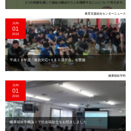
教育支援総合センターニュース
JUN
01
2016
平成２８年度「救急対応+ＡＥＤ講習会」を実施
健康福祉学科
JUN
01
2016
健康福祉学概論Ⅰで社会福祉士をお招きしました