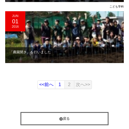
こども学科
JUN
01
2016
「農園開き」を行いました
<<前へ
1
2
次へ>>
戻る