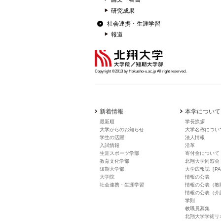
研究成果
社会連携・生涯学習
報道
Copyright ©2013 by Hokusho-u.ac.jp All right reserved.
新着情報
本学について
最新順
学長挨拶
大学からのお知らせ
大学名称につい
学生の活躍
法人情報
入試情報
沿革
生涯スポーツ学部
寄付金について
教育文化学部
北翔大学同窓会
短期大学部
大学広報誌［PA
大学院
情報の公表
社会連携・生涯学習
情報の公表（教
情報の公表（介
学則
教職員募集
北翔大学学術リ