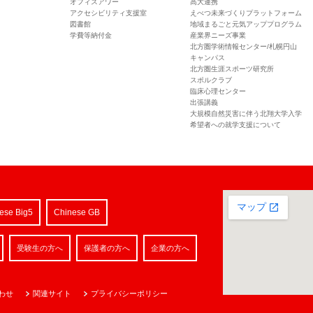
オフィスアワー
高大連携
アクセシビリティ支援室
えべつ未来づくりプラットフォーム
図書館
地域まるごと元気アッププログラム
学費等納付金
産業界ニーズ事業
北方圏学術情報センター/札幌円山
キャンパス
北方圏生涯スポーツ研究所
スポルクラブ
臨床心理センター
出張講義
大規模自然災害に伴う北翔大学入学
希望者への就学支援について
ese Big5
Chinese GB
受験生の方へ
保護者の方へ
企業の方へ
わせ
関連サイト
プライバシーポリシー