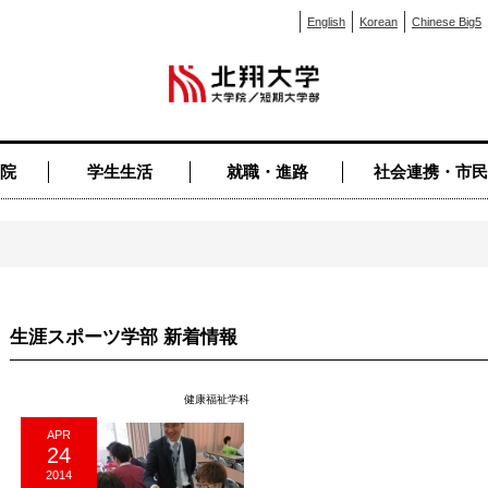
English
Korean
Chinese Big5
院
学生生活
就職・進路
社会連携・市民
生涯スポーツ学部 新着情報
健康福祉学科
APR
24
2014