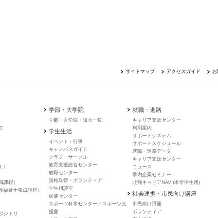
サイトマップ
アクセスガイド
お
学部・大学院
就職・進路
学部・大学院・短大一覧
キャリア支援センター
て
利用案内
学生生活
サポートシステム
イベント・行事
サポートスケジュール
キャンバスガイド
就職・進路データ
クラブ・サークル
キャリア支援センター
教育支援総合センター
L］
ニュース
教職センター
学内企業セミナー
資格取得・ボランティア
職課程）
北翔キャリアNAVI(本学学生用)
学生相談室
護福祉士養成課程）
社会連携・市民向け講座
保健センター
スポーツ科学センター／スポーツ支
市民向け講座
援室
ボランティア
ポジトリ