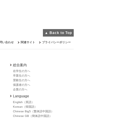
▲ Back to Top
問い合わせ
関連サイト
プライバシーポリシー
総合案内
在学生の方へ
卒業生の方へ
受験生の方へ
保護者の方へ
企業の方へ
Language
English（英語）
Korean（韓国語）
Chinese Big5（繁体語中国語）
Chinese GB（簡体語中国語）