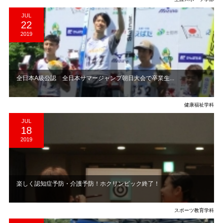
JUL
22
2019
全日本A級公認 全日本サマージャンプ朝日大会で卒業生...
健康福祉学科
JUL
18
2019
楽しく認知症予防・介護予防！ホクリンピック終了！
スポーツ教育学科