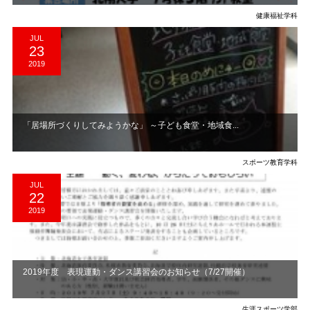
健康福祉学科
JUL
23
2019
「居場所づくりしてみようかな」 ～子ども食堂・地域食...
スポーツ教育学科
JUL
22
2019
2019年度 表現運動・ダンス講習会のお知らせ（7/27開催）
生涯スポーツ学部