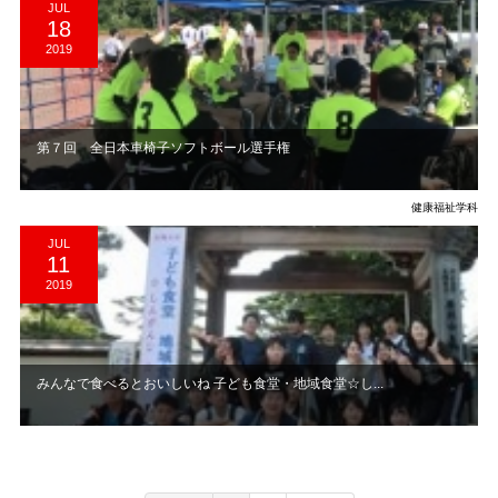
JUL
18
2019
第７回 全日本車椅子ソフトボール選手権
健康福祉学科
JUL
11
2019
みんなで食べるとおいしいね 子ども食堂・地域食堂☆し...