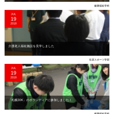
健康福祉学科
JUL
19
2018
介護老人福祉施設を見学しました
生涯スポーツ学部
JUL
19
2018
「札幌30K」のボランティアに参加しました！
健康福祉学科