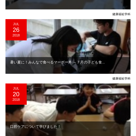
健康福祉学科
JUL
26
2018
暑い夏に！みんなで食べるマーボー丼 ～７月の子ども食...
健康福祉学科
JUL
20
2018
口腔ケアについて学びました！