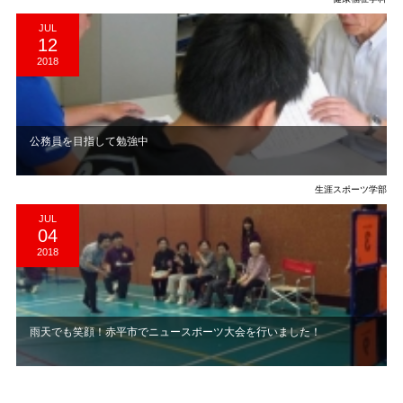
JUL
12
2018
公務員を目指して勉強中
生涯スポーツ学部
JUL
04
2018
雨天でも笑顔！赤平市でニュースポーツ大会を行いました！