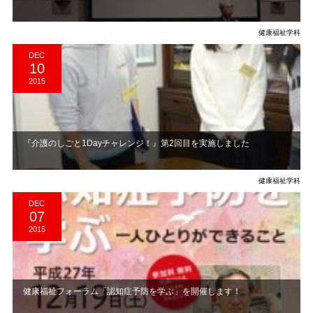
健康福祉学科
DEC
10
2015
『介護のしごと1Dayチャレンジ！』第2回目を実施しました
健康福祉学科
DEC
07
2015
​健康福祉フォーラム「認知症予防を学ぶ」を開催します！