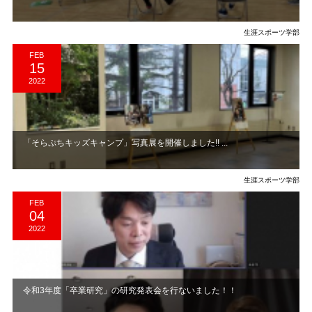
生涯スポーツ学部
FEB
15
2022
「そらぷちキッズキャンプ」写真展を開催しました!! ...
生涯スポーツ学部
FEB
04
2022
令和3年度「卒業研究」の研究発表会を行ないました！！