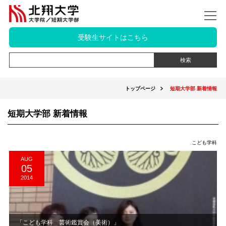
受験生サイトはこちら
トップページ
短期大学部 新着情報
短期大学部 新着情報
こども学科
AUG
05
2014
「こども学科 芸術鑑賞会（美術）」