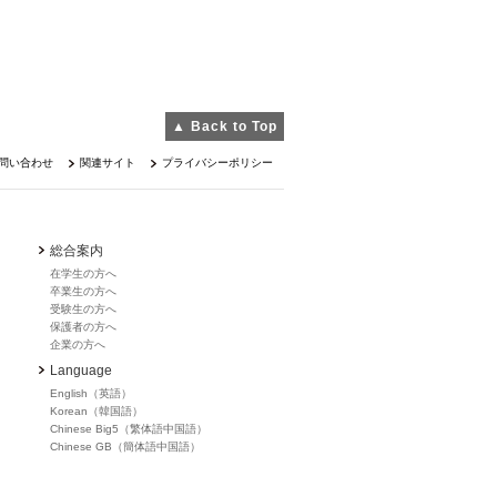
▲ Back to Top
問い合わせ
関連サイト
プライバシーポリシー
総合案内
在学生の方へ
卒業生の方へ
受験生の方へ
保護者の方へ
企業の方へ
Language
English（英語）
Korean（韓国語）
Chinese Big5（繁体語中国語）
Chinese GB（簡体語中国語）