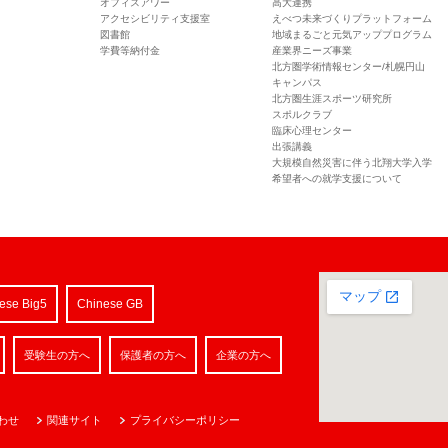
オフィスアワー
高大連携
アクセシビリティ支援室
えべつ未来づくりプラットフォーム
図書館
地域まるごと元気アッププログラム
学費等納付金
産業界ニーズ事業
北方圏学術情報センター/札幌円山
キャンパス
北方圏生涯スポーツ研究所
スポルクラブ
臨床心理センター
出張講義
大規模自然災害に伴う北翔大学入学
希望者への就学支援について
ese Big5
Chinese GB
受験生の方へ
保護者の方へ
企業の方へ
わせ
関連サイト
プライバシーポリシー