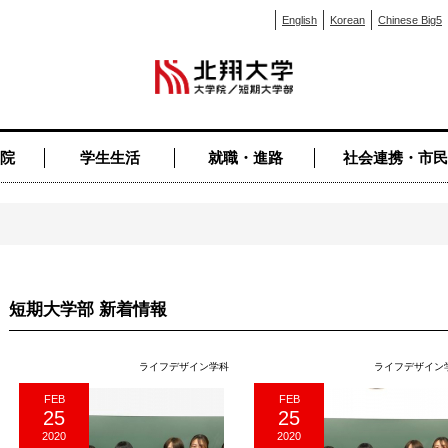
English
Korean
Chinese Big5
院
学生生活
就職・進路
社会連携・市民
短期大学部 新着情報
ライフデザイン学科
ライフデザイン
FEB
FEB
25
25
2020
2020