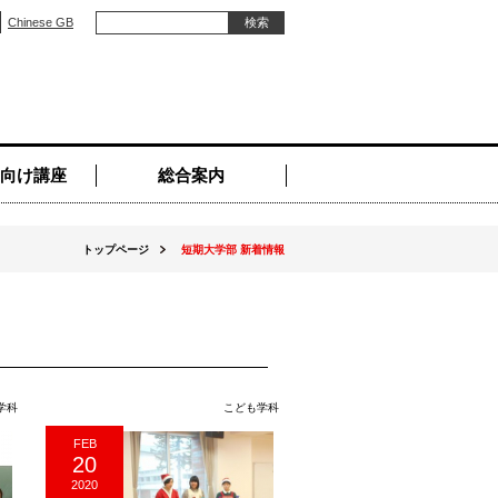
Chinese GB
向け講座
総合案内
トップページ
短期大学部 新着情報
学科
こども学科
FEB
20
2020