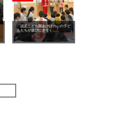
ッ
「認定こども園あけぼの」の子ど
もたちが遊びにきてく...