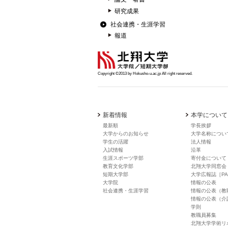
研究成果
社会連携・生涯学習
報道
Copyright ©2013 by Hokusho-u.ac.jp All right reserved.
新着情報
本学について
最新順
学長挨拶
大学からのお知らせ
大学名称につい
学生の活躍
法人情報
入試情報
沿革
生涯スポーツ学部
寄付金について
教育文化学部
北翔大学同窓会
短期大学部
大学広報誌［PA
大学院
情報の公表
社会連携・生涯学習
情報の公表（教
情報の公表（介
学則
教職員募集
北翔大学学術リ