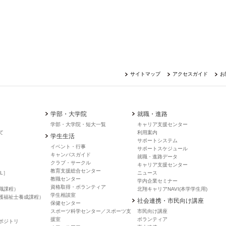
サイトマップ
アクセスガイド
お
学部・大学院
就職・進路
学部・大学院・短大一覧
キャリア支援センター
て
利用案内
学生生活
サポートシステム
イベント・行事
サポートスケジュール
キャンバスガイド
就職・進路データ
クラブ・サークル
キャリア支援センター
教育支援総合センター
L］
ニュース
教職センター
学内企業セミナー
資格取得・ボランティア
職課程）
北翔キャリアNAVI(本学学生用)
学生相談室
護福祉士養成課程）
社会連携・市民向け講座
保健センター
スポーツ科学センター／スポーツ支
市民向け講座
援室
ボランティア
ポジトリ