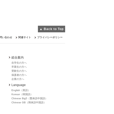
▲ Back to Top
問い合わせ
関連サイト
プライバシーポリシー
総合案内
在学生の方へ
卒業生の方へ
受験生の方へ
保護者の方へ
企業の方へ
Language
English（英語）
Korean（韓国語）
Chinese Big5（繁体語中国語）
Chinese GB（簡体語中国語）