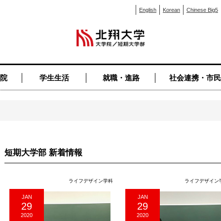
English
Korean
Chinese Big5
院
学生生活
就職・進路
社会連携・市民
短期大学部 新着情報
ライフデザイン学科
ライフデザイン
JAN
JAN
29
29
2020
2020