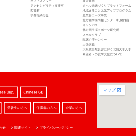
オフィスアワー
高大連携
アクセシビリティ支援室
えべつ未来づくりプラットフォーム
図書館
地域まるごと元気アッププログラム
学費等納付金
産業界ニーズ事業
北方圏学術情報センター/札幌円山
キャンパス
北方圏生涯スポーツ研究所
スポルクラブ
臨床心理センター
出張講義
大規模自然災害に伴う北翔大学入学
希望者への就学支援について
ese Big5
Chinese GB
受験生の方へ
保護者の方へ
企業の方へ
わせ
関連サイト
プライバシーポリシー