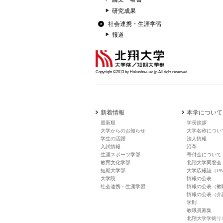
研究成果
社会連携・生涯学習
報道
Copyright ©2013 by Hokusho-u.ac.jp All right reserved.
新着情報
本学について
最新順
学長挨拶
大学からのお知らせ
大学名称につい
学生の活躍
法人情報
入試情報
沿革
生涯スポーツ学部
寄付金について
教育文化学部
北翔大学同窓会
短期大学部
大学広報誌［PA
大学院
情報の公表
社会連携・生涯学習
情報の公表（教
情報の公表（介
学則
教職員募集
北翔大学学術リ