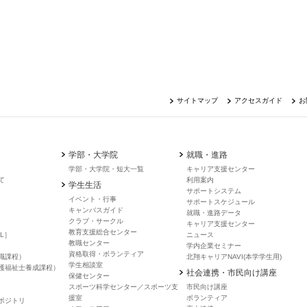
サイトマップ
アクセスガイド
お
学部・大学院
就職・進路
学部・大学院・短大一覧
キャリア支援センター
て
利用案内
学生生活
サポートシステム
イベント・行事
サポートスケジュール
キャンバスガイド
就職・進路データ
クラブ・サークル
キャリア支援センター
教育支援総合センター
L］
ニュース
教職センター
学内企業セミナー
資格取得・ボランティア
職課程）
北翔キャリアNAVI(本学学生用)
学生相談室
護福祉士養成課程）
社会連携・市民向け講座
保健センター
スポーツ科学センター／スポーツ支
市民向け講座
援室
ボランティア
ポジトリ