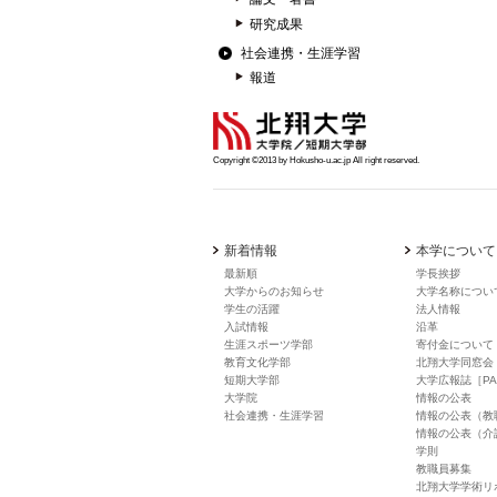
研究成果
社会連携・生涯学習
報道
Copyright ©2013 by Hokusho-u.ac.jp All right reserved.
新着情報
本学について
最新順
学長挨拶
大学からのお知らせ
大学名称につい
学生の活躍
法人情報
入試情報
沿革
生涯スポーツ学部
寄付金について
教育文化学部
北翔大学同窓会
短期大学部
大学広報誌［PA
大学院
情報の公表
社会連携・生涯学習
情報の公表（教
情報の公表（介
学則
教職員募集
北翔大学学術リ