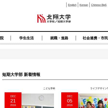
English
Korean
Chinese Big5
院
学生生活
就職・進路
社会連携・市民
短期大学部 新着情報
こども学科
ライフデザイン
DEC
DEC
21
05
2016
2016