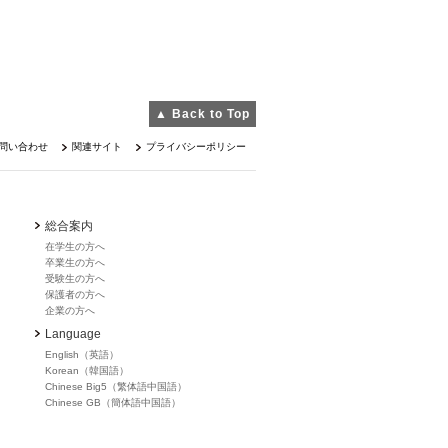
▲ Back to Top
問い合わせ
関連サイト
プライバシーポリシー
総合案内
在学生の方へ
卒業生の方へ
受験生の方へ
保護者の方へ
企業の方へ
Language
English（英語）
Korean（韓国語）
Chinese Big5（繁体語中国語）
Chinese GB（簡体語中国語）