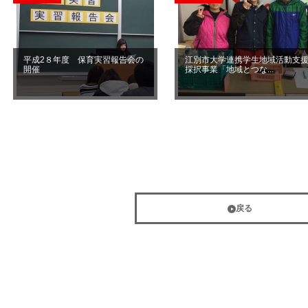
平成2８年度 保育実習報告会の
江別市大学連携学生地域活動支
開催
採択事業「地域とつな...
戻る