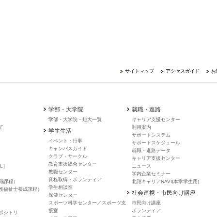
サイトマップ
アクセスガイド
お
学部・大学院
就職・進路
学部・大学院・短大一覧
キャリア支援センター
て
利用案内
学生生活
サポートシステム
イベント・行事
サポートスケジュール
キャンバスガイド
就職・進路データ
クラブ・サークル
キャリア支援センター
教育支援総合センター
L］
ニュース
教職センター
学内企業セミナー
資格取得・ボランティア
職課程）
北翔キャリアNAVI(本学学生用)
学生相談室
護福祉士養成課程）
社会連携・市民向け講座
保健センター
スポーツ科学センター／スポーツ支
市民向け講座
援室
ボランティア
ポジトリ