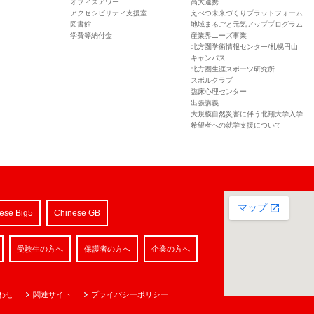
オフィスアワー
高大連携
アクセシビリティ支援室
えべつ未来づくりプラットフォーム
図書館
地域まるごと元気アッププログラム
学費等納付金
産業界ニーズ事業
北方圏学術情報センター/札幌円山
キャンパス
北方圏生涯スポーツ研究所
スポルクラブ
臨床心理センター
出張講義
大規模自然災害に伴う北翔大学入学
希望者への就学支援について
ese Big5
Chinese GB
受験生の方へ
保護者の方へ
企業の方へ
わせ
関連サイト
プライバシーポリシー