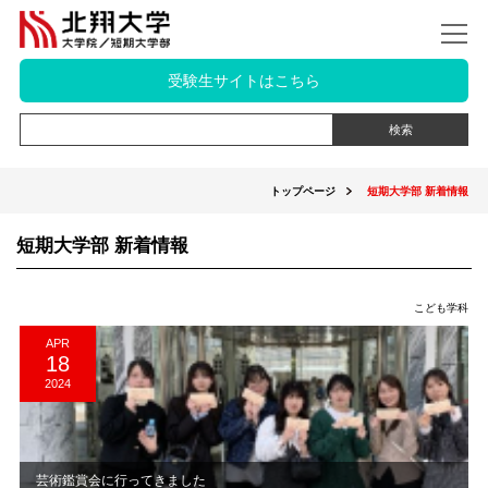
受験生サイトはこちら
トップページ
短期大学部 新着情報
短期大学部 新着情報
こども学科
APR
18
2024
芸術鑑賞会に行ってきました