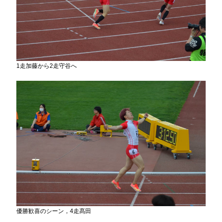
1走加藤から2走守谷へ
優勝歓喜のシーン，4走髙田