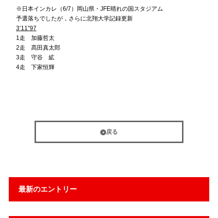
※日本インカレ（6/7）岡山県・JFE晴れの国スタジアム
予選落ちでしたが，さらに北翔大学記録更新
3’11”97
1走 加藤哲太
2走 髙田真太郎
3走 守谷 絋
4走 下家恒輝
戻る
最新のエントリー