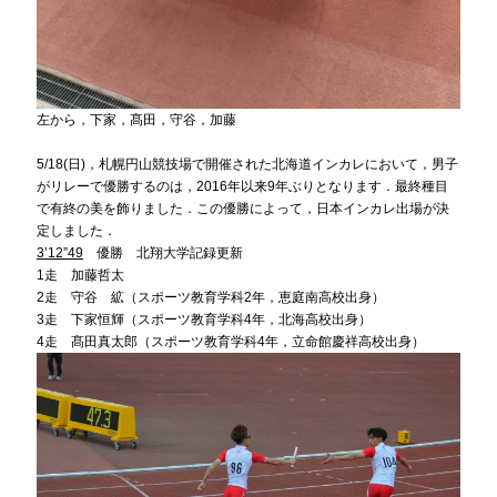
左から，下家，髙田，守谷，加藤
5/18(日)，札幌円山競技場で開催された北海道インカレにおいて，男子
がリレーで優勝するのは，2016年以来9年ぶりとなります．最終種目
で有終の美を飾りました．この優勝によって，日本インカレ出場が決
定しました．
3’12”49
優勝 北翔大学記録更新
1走 加藤哲太
2走 守谷 絋（スポーツ教育学科2年，恵庭南高校出身）
3走 下家恒輝（スポーツ教育学科4年，北海高校出身）
4走 髙田真太郎（スポーツ教育学科4年，立命館慶祥高校出身）