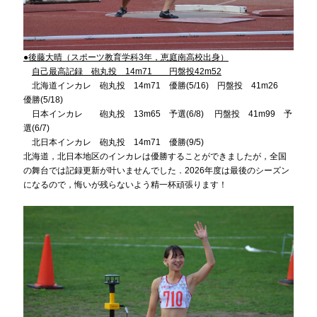
●後藤大晴（スポーツ教育学科3年，恵庭南高校出身）
自己最高記録 砲丸投 14m71 円盤投42m52
北海道インカレ 砲丸投 14m71 優勝(5/16) 円盤投 41m26
優勝(5/18)
日本インカレ 砲丸投 13m65 予選(6/8) 円盤投 41m99 予
選(6/7)
北日本インカレ 砲丸投 14m71 優勝(9/5)
北海道，北日本地区のインカレは優勝することができましたが，全国
の舞台では記録更新が叶いませんでした．2026年度は最後のシーズン
になるので，悔いが残らないよう精一杯頑張ります！