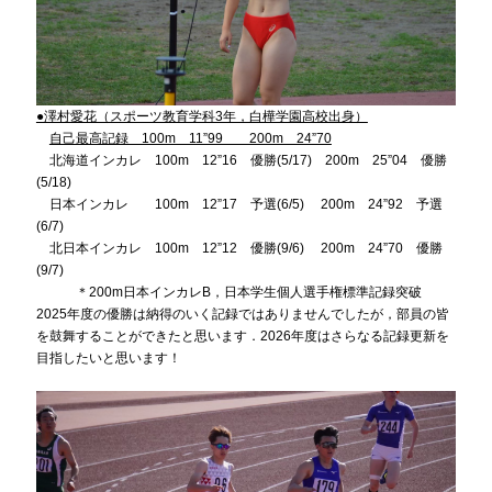
●澤村愛花（スポーツ教育学科3年，白樺学園高校出身）
自己最高記録 100m 11”99 200m 24”70
北海道インカレ 100m 12”16 優勝(5/17) 200m 25”04 優勝
(5/18)
日本インカレ 100m 12”17 予選(6/5) 200m 24”92 予選
(6/7)
北日本インカレ 100m 12”12 優勝(9/6) 200m 24”70 優勝
(9/7)
＊200m日本インカレB，日本学生個人選手権標準記録突破
2025年度の優勝は納得のいく記録ではありませんでしたが，部員の皆
を鼓舞することができたと思います．2026年度はさらなる記録更新を
目指したいと思います！