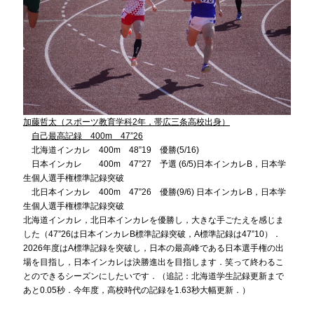
加藤哲太（スポーツ教育学科2年，帯広三条高校出身）
自己最高記録 400m 47”26
北海道インカレ 400m 48”19 優勝(5/16)
日本インカレ 400m 47”27 予選 (6/5)日本インカレB，日本学
生個人選手権標準記録突破
北日本インカレ 400m 47”26 優勝(9/6) 日本インカレB，日本学
生個人選手権標準記録突破
北海道インカレ，北日本インカレを優勝し，大きな手ごたえを感じま
した（47”26は日本インカレB標準記録突破，A標準記録は47”10）．
2026年度はA標準記録を突破し，日本の最高峰である日本選手権の出
場を目指し，日本インカレは決勝進出を目指します．笑って終わるこ
とのできるシーズンにしたいです．（追記：北海道学生記録更新まで
あと0.05秒．今年度，高校時代の記録を1.63秒大幅更新．）