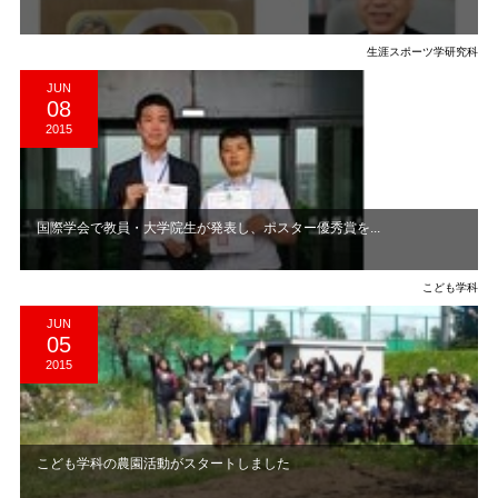
生涯スポーツ学研究科
JUN
08
2015
国際学会で教員・大学院生が発表し、ポスター優秀賞を...
こども学科
JUN
05
2015
こども学科の農園活動がスタートしました